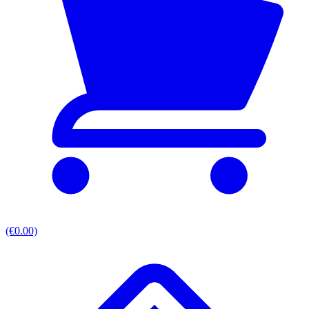
(€0.00)