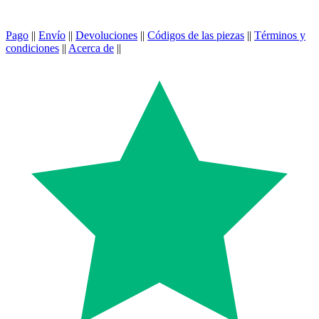
Pago
||
Envío
||
Devoluciones
||
Códigos de las piezas
||
Términos y
condiciones
||
Acerca de
||