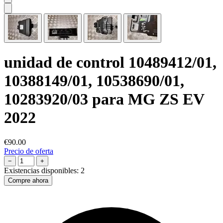
unidad de control 10489412/01,
10388149/01, 10538690/01,
10283920/03 para MG ZS EV
2022
€90.00
Precio de oferta
−
+
Existencias disponibles:
2
Compre ahora