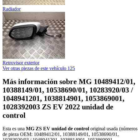
Radiador
Retrovisor exterior
Ver otras piezas de este vehículo
125
Más información sobre MG 10489412/01,
10388149/01, 10538690/01, 10283920/03 /
1048941201, 1038814901, 1053869001,
1028392003 ZS EV 2022 unidad de
control
Esta es una
MG ZS EV unidad de control
original usada (números
de pieza OEM: 10489412/01, 10388149/01, 10538690/01,
10283920/03 / 1048941201, 1038814901, 1053869001,