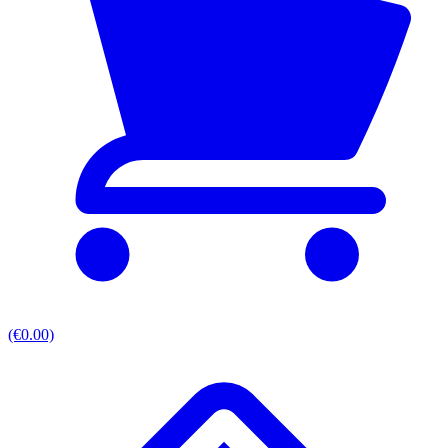
(€0.00)