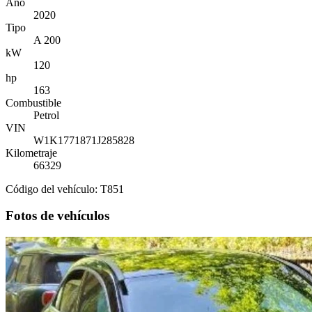
Año
2020
Tipo
A 200
kW
120
hp
163
Combustible
Petrol
VIN
W1K1771871J285828
Kilometraje
66329
Código del vehículo: T851
Fotos de vehículos