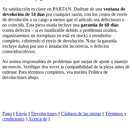
Su satisfacción es clave en PARTAN. Disfrute de una
ventana de
devolución de 14 días
por cualquier razón, con los costos de envío
de devolución a su cargo a menos que el artículo sea defectuoso o
no coincida. Esta pieza usada incluye una
garantía de 60 días
contra defectos – si es inutilizable debido a problemas ocultos,
organizaremos un reemplazo (si está en stock) o reembolso
completo, cubriendo el envío de devolución. Nota: la garantía
excluye daños por uso o instalación incorrecta, o defectos
conocidos/obvios.
No somos responsables de problemas que surjan de ajuste o manejo
incorrecto. Verifique dos veces la compatibilidad de la pieza antes de
ordenar. Para términos completos, vea nuestra Política de
devoluciones abajo.
Pago
||
Envío
||
Devoluciones
||
Códigos de las piezas
||
Términos y
condiciones
||
Acerca de
||