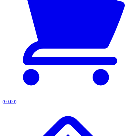
(€0.00)