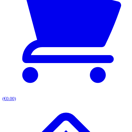
(€0.00)