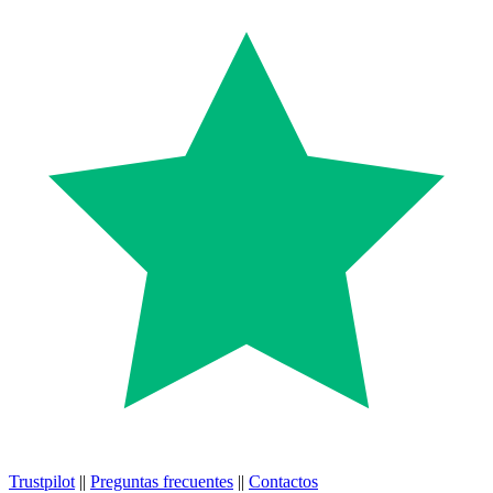
Trustpilot
||
Preguntas frecuentes
||
Contactos