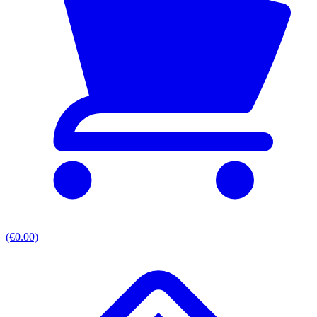
(€0.00)