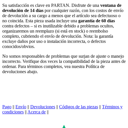
Su satisfacción es clave en PARTAN. Disfrute de una
ventana de
devolución de 14 días
por cualquier razón, con los costos de envío
de devolución a su cargo a menos que el artículo sea defectuoso o
no coincida. Esta pieza usada incluye una
garantía de 60 días
contra defectos – si es inutilizable debido a problemas ocultos,
organizaremos un reemplazo (si está en stock) o reembolso
completo, cubriendo el envío de devolución. Nota: la garantía
excluye daños por uso o instalación incorrecta, o defectos
conocidos/obvios.
No somos responsables de problemas que surjan de ajuste o manejo
incorrecto. Verifique dos veces la compatibilidad de la pieza antes de
ordenar. Para términos completos, vea nuestra Política de
devoluciones abajo.
Pago
||
Envío
||
Devoluciones
||
Códigos de las piezas
||
Términos y
condiciones
||
Acerca de
||