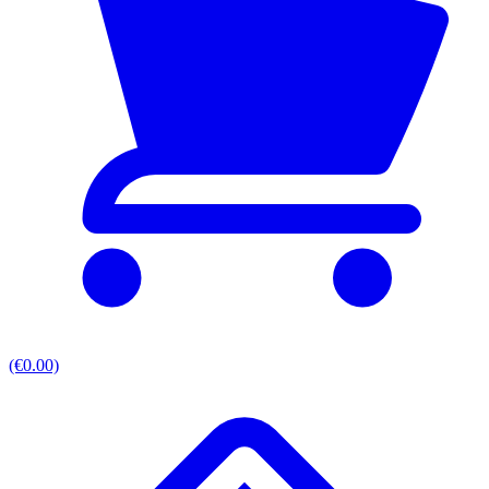
(€0.00)