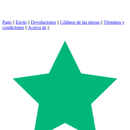
Pago
||
Envío
||
Devoluciones
||
Códigos de las piezas
||
Términos y
condiciones
||
Acerca de
||