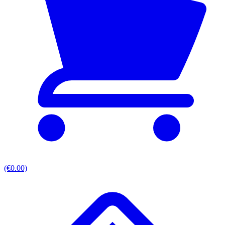
(€0.00)