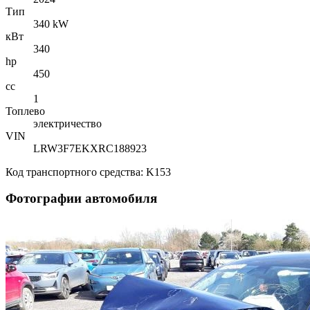
Тип
340 kW
кВт
340
hp
450
cc
1
Топлево
электричество
VIN
LRW3F7EKXRC188923
Код транспортного средства: K153
Фотографии автомобиля