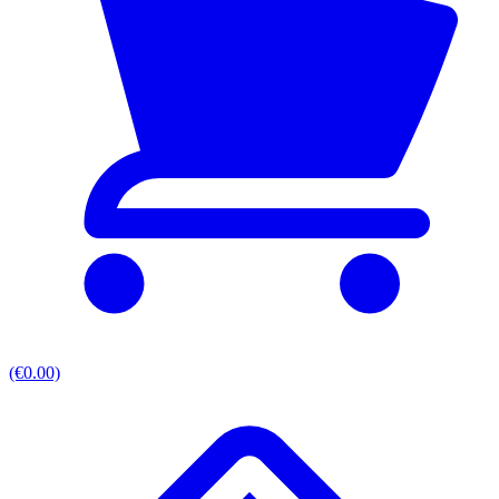
(€0.00)