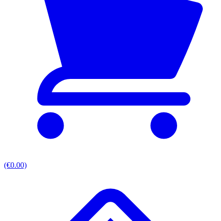
(€0.00)