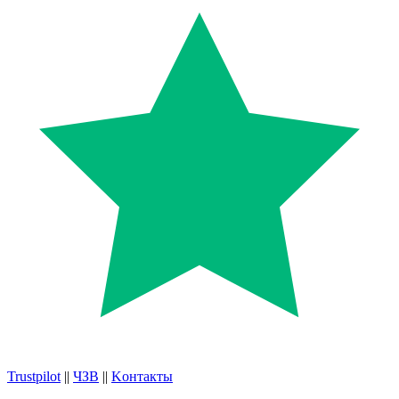
Trustpilot
||
ЧЗВ
||
Kонтакты