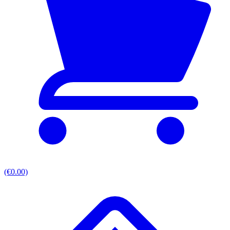
(€0.00)