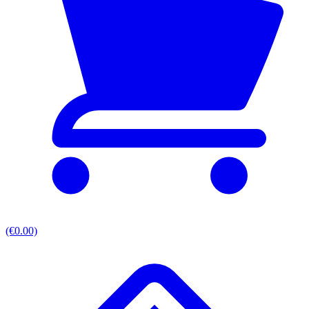
(€0.00)