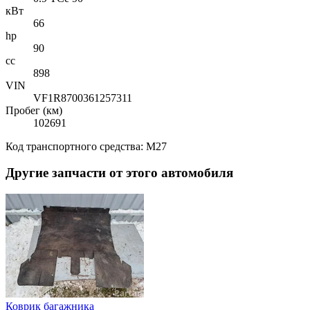
кВт
66
hp
90
cc
898
VIN
VF1R8700361257311
Пробег (км)
102691
Код транспортного средства: M27
Другие запчасти от этого автомобиля
Коврик багажника