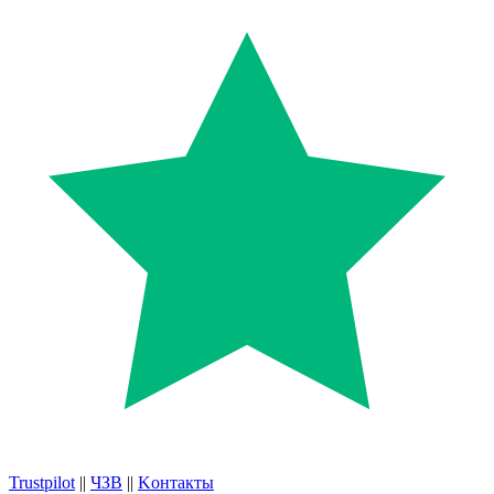
Trustpilot
||
ЧЗВ
||
Kонтакты