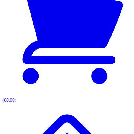
(€0.00)