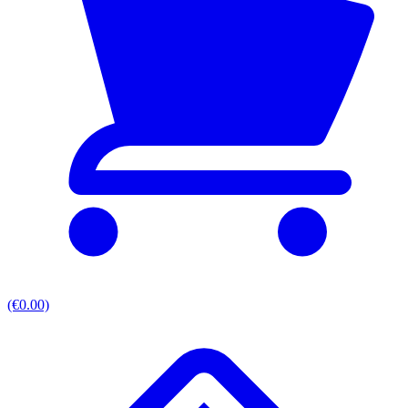
(€0.00)