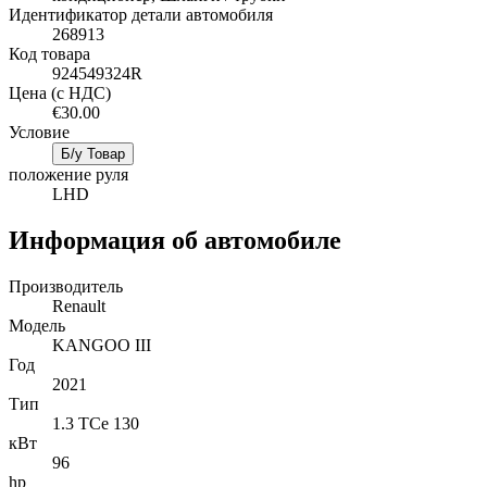
Идентификатор детали автомобиля
268913
Код товара
924549324R
Цена (с НДС)
€30.00
Условие
Б/у Товар
положение руля
LHD
Информация об автомобиле
Производитель
Renault
Mодель
KANGOO III
Год
2021
Тип
1.3 TCe 130
кВт
96
hp