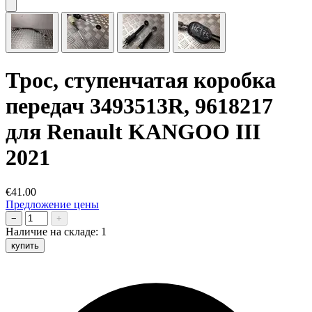
Трос, ступенчатая коробка
передач 3493513R, 9618217
для Renault KANGOO III
2021
€41.00
Предложение цены
−
+
Наличие на складе:
1
купить