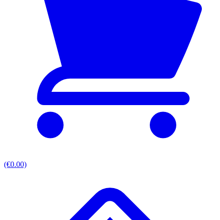
(€0.00)