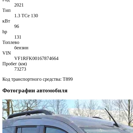
2021
Тип
1.3 TCe 130
кВт
96
hp
131
Топлево
бензин
VIN
VF1RFK00167874664
Пробег (км)
73273
Код транспортного средства: T899
Фотографии автомобиля