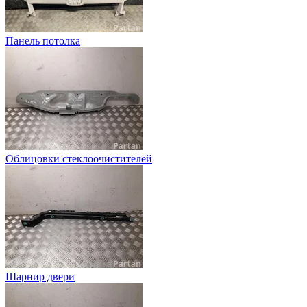
Панель потолка
Oблицовки стеклоочистителей
Шарнир двери