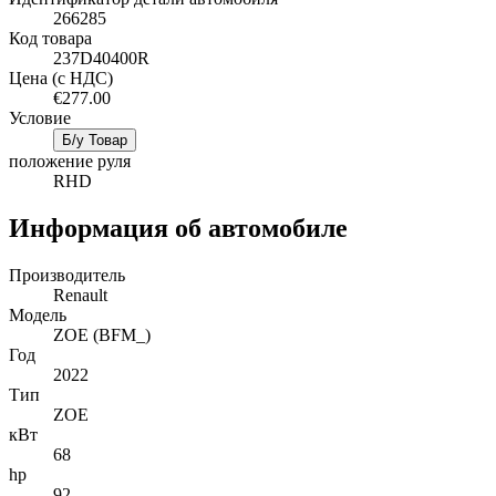
266285
Код товара
237D40400R
Цена (с НДС)
€277.00
Условие
Б/у Товар
положение руля
RHD
Информация об автомобиле
Производитель
Renault
Mодель
ZOE (BFM_)
Год
2022
Тип
ZOE
кВт
68
hp
92