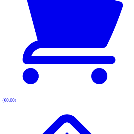
(€0.00)