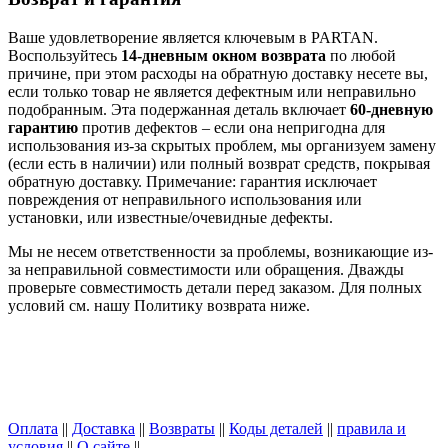
Ваше удовлетворение является ключевым в PARTAN.
Воспользуйтесь
14-дневным окном возврата
по любой
причине, при этом расходы на обратную доставку несете вы,
если только товар не является дефектным или неправильно
подобранным. Эта подержанная деталь включает
60-дневную
гарантию
против дефектов – если она непригодна для
использования из-за скрытых проблем, мы организуем замену
(если есть в наличии) или полный возврат средств, покрывая
обратную доставку. Примечание: гарантия исключает
повреждения от неправильного использования или
установки, или известные/очевидные дефекты.
Мы не несем ответственности за проблемы, возникающие из-
за неправильной совместимости или обращения. Дважды
проверьте совместимость детали перед заказом. Для полных
условий см. нашу Политику возврата ниже.
Оплата
||
Доставка
||
Возвраты
||
Коды деталей
||
правила и
условия
||
О сайте
||