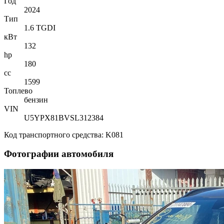
Год
2024
Тип
1.6 TGDI
кВт
132
hp
180
cc
1599
Топлево
бензин
VIN
U5YPX81BVSL312384
Код транспортного средства: K081
Фотографии автомобиля