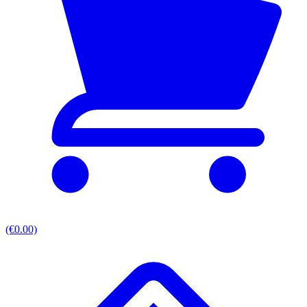
(€0.00)