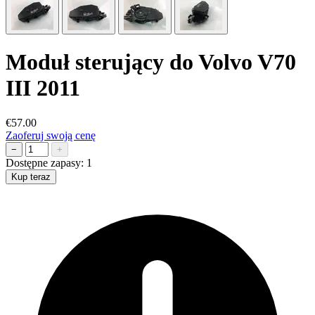
Moduł sterujący do Volvo V70
III 2011
€57.00
Zaoferuj swoją cenę
−
+
Dostępne zapasy:
1
Kup teraz