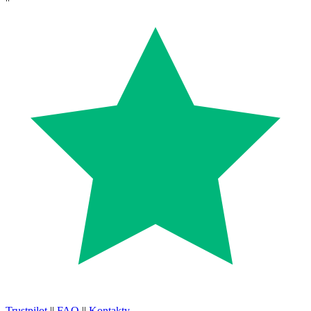
Trustpilot
||
FAQ
||
Kontakty