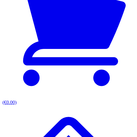
(€0.00)