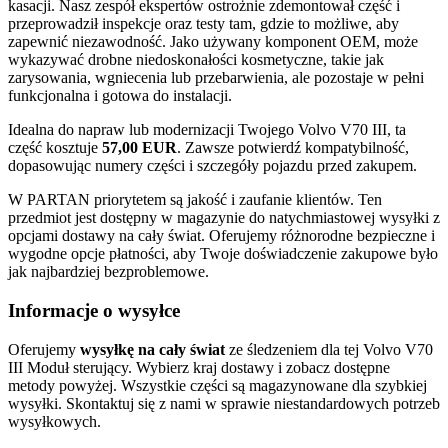
kasacji. Nasz zespół ekspertów ostrożnie zdemontował część i
przeprowadził inspekcje oraz testy tam, gdzie to możliwe, aby
zapewnić niezawodność. Jako używany komponent OEM, może
wykazywać drobne niedoskonałości kosmetyczne, takie jak
zarysowania, wgniecenia lub przebarwienia, ale pozostaje w pełni
funkcjonalna i gotowa do instalacji.
Idealna do napraw lub modernizacji Twojego Volvo V70 III, ta
część kosztuje
57,00 EUR
. Zawsze potwierdź kompatybilność,
dopasowując numery części i szczegóły pojazdu przed zakupem.
W PARTAN priorytetem są jakość i zaufanie klientów. Ten
przedmiot jest dostępny w magazynie do natychmiastowej wysyłki z
opcjami dostawy na cały świat. Oferujemy różnorodne bezpieczne i
wygodne opcje płatności, aby Twoje doświadczenie zakupowe było
jak najbardziej bezproblemowe.
Informacje o wysyłce
Oferujemy
wysyłkę na cały świat
ze śledzeniem dla tej Volvo V70
III Moduł sterujący. Wybierz kraj dostawy i zobacz dostępne
metody powyżej. Wszystkie części są magazynowane dla szybkiej
wysyłki. Skontaktuj się z nami w sprawie niestandardowych potrzeb
wysyłkowych.