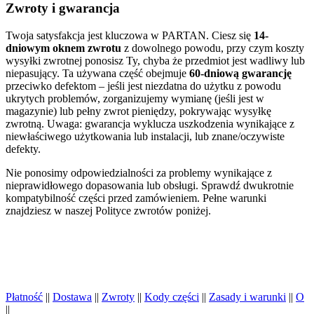
Zwroty i gwarancja
Twoja satysfakcja jest kluczowa w PARTAN. Ciesz się
14-
dniowym oknem zwrotu
z dowolnego powodu, przy czym koszty
wysyłki zwrotnej ponosisz Ty, chyba że przedmiot jest wadliwy lub
niepasujący. Ta używana część obejmuje
60-dniową gwarancję
przeciwko defektom – jeśli jest niezdatna do użytku z powodu
ukrytych problemów, zorganizujemy wymianę (jeśli jest w
magazynie) lub pełny zwrot pieniędzy, pokrywając wysyłkę
zwrotną. Uwaga: gwarancja wyklucza uszkodzenia wynikające z
niewłaściwego użytkowania lub instalacji, lub znane/oczywiste
defekty.
Nie ponosimy odpowiedzialności za problemy wynikające z
nieprawidłowego dopasowania lub obsługi. Sprawdź dwukrotnie
kompatybilność części przed zamówieniem. Pełne warunki
znajdziesz w naszej Polityce zwrotów poniżej.
Płatność
||
Dostawa
||
Zwroty
||
Kody części
||
Zasady i warunki
||
O
||