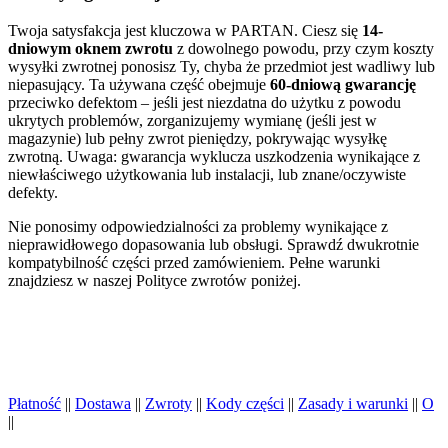
Twoja satysfakcja jest kluczowa w PARTAN. Ciesz się
14-
dniowym oknem zwrotu
z dowolnego powodu, przy czym koszty
wysyłki zwrotnej ponosisz Ty, chyba że przedmiot jest wadliwy lub
niepasujący. Ta używana część obejmuje
60-dniową gwarancję
przeciwko defektom – jeśli jest niezdatna do użytku z powodu
ukrytych problemów, zorganizujemy wymianę (jeśli jest w
magazynie) lub pełny zwrot pieniędzy, pokrywając wysyłkę
zwrotną. Uwaga: gwarancja wyklucza uszkodzenia wynikające z
niewłaściwego użytkowania lub instalacji, lub znane/oczywiste
defekty.
Nie ponosimy odpowiedzialności za problemy wynikające z
nieprawidłowego dopasowania lub obsługi. Sprawdź dwukrotnie
kompatybilność części przed zamówieniem. Pełne warunki
znajdziesz w naszej Polityce zwrotów poniżej.
Płatność
||
Dostawa
||
Zwroty
||
Kody części
||
Zasady i warunki
||
O
||