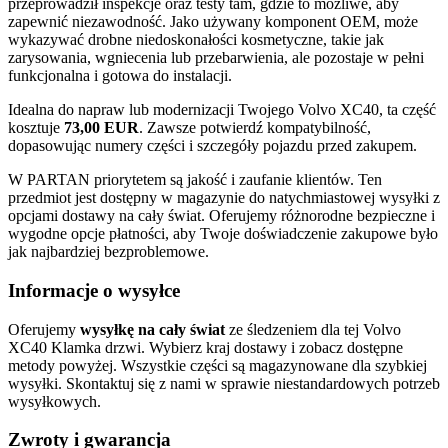
przeprowadził inspekcje oraz testy tam, gdzie to możliwe, aby
zapewnić niezawodność. Jako używany komponent OEM, może
wykazywać drobne niedoskonałości kosmetyczne, takie jak
zarysowania, wgniecenia lub przebarwienia, ale pozostaje w pełni
funkcjonalna i gotowa do instalacji.
Idealna do napraw lub modernizacji Twojego Volvo XC40, ta część
kosztuje
73,00 EUR
. Zawsze potwierdź kompatybilność,
dopasowując numery części i szczegóły pojazdu przed zakupem.
W PARTAN priorytetem są jakość i zaufanie klientów. Ten
przedmiot jest dostępny w magazynie do natychmiastowej wysyłki z
opcjami dostawy na cały świat. Oferujemy różnorodne bezpieczne i
wygodne opcje płatności, aby Twoje doświadczenie zakupowe było
jak najbardziej bezproblemowe.
Informacje o wysyłce
Oferujemy
wysyłkę na cały świat
ze śledzeniem dla tej Volvo
XC40 Klamka drzwi. Wybierz kraj dostawy i zobacz dostępne
metody powyżej. Wszystkie części są magazynowane dla szybkiej
wysyłki. Skontaktuj się z nami w sprawie niestandardowych potrzeb
wysyłkowych.
Zwroty i gwarancja