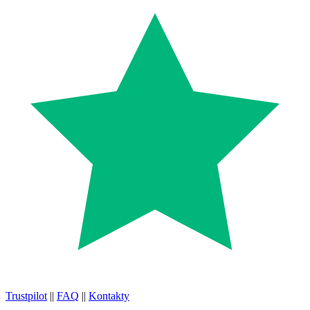
Trustpilot
||
FAQ
||
Kontakty