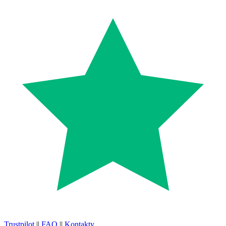
Trustpilot
||
FAQ
||
Kontakty