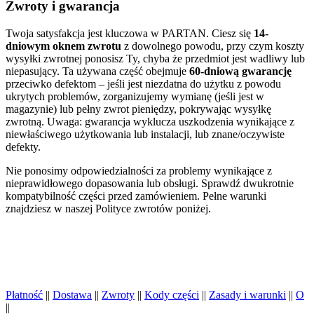
Zwroty i gwarancja
Twoja satysfakcja jest kluczowa w PARTAN. Ciesz się
14-
dniowym oknem zwrotu
z dowolnego powodu, przy czym koszty
wysyłki zwrotnej ponosisz Ty, chyba że przedmiot jest wadliwy lub
niepasujący. Ta używana część obejmuje
60-dniową gwarancję
przeciwko defektom – jeśli jest niezdatna do użytku z powodu
ukrytych problemów, zorganizujemy wymianę (jeśli jest w
magazynie) lub pełny zwrot pieniędzy, pokrywając wysyłkę
zwrotną. Uwaga: gwarancja wyklucza uszkodzenia wynikające z
niewłaściwego użytkowania lub instalacji, lub znane/oczywiste
defekty.
Nie ponosimy odpowiedzialności za problemy wynikające z
nieprawidłowego dopasowania lub obsługi. Sprawdź dwukrotnie
kompatybilność części przed zamówieniem. Pełne warunki
znajdziesz w naszej Polityce zwrotów poniżej.
Płatność
||
Dostawa
||
Zwroty
||
Kody części
||
Zasady i warunki
||
O
||