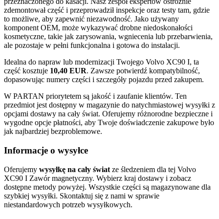
przeznaczonego do kasacji. Nasz zespół ekspertów ostrożnie
zdemontował część i przeprowadził inspekcje oraz testy tam, gdzie
to możliwe, aby zapewnić niezawodność. Jako używany
komponent OEM, może wykazywać drobne niedoskonałości
kosmetyczne, takie jak zarysowania, wgniecenia lub przebarwienia,
ale pozostaje w pełni funkcjonalna i gotowa do instalacji.
Idealna do napraw lub modernizacji Twojego Volvo XC90 I, ta
część kosztuje
10,40 EUR
. Zawsze potwierdź kompatybilność,
dopasowując numery części i szczegóły pojazdu przed zakupem.
W PARTAN priorytetem są jakość i zaufanie klientów. Ten
przedmiot jest dostępny w magazynie do natychmiastowej wysyłki z
opcjami dostawy na cały świat. Oferujemy różnorodne bezpieczne i
wygodne opcje płatności, aby Twoje doświadczenie zakupowe było
jak najbardziej bezproblemowe.
Informacje o wysyłce
Oferujemy
wysyłkę na cały świat
ze śledzeniem dla tej Volvo
XC90 I Zawór magnetyczny. Wybierz kraj dostawy i zobacz
dostępne metody powyżej. Wszystkie części są magazynowane dla
szybkiej wysyłki. Skontaktuj się z nami w sprawie
niestandardowych potrzeb wysyłkowych.