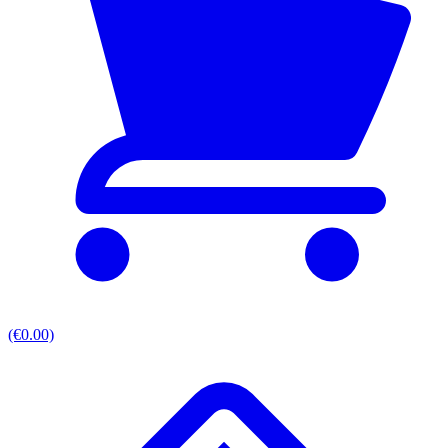
(€0.00)