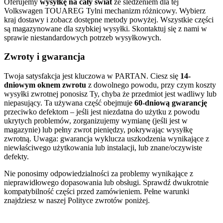
Oferujemy
wysyłkę na cały świat
ze śledzeniem dla tej
Volkswagen TOUAREG Tylni mechanizm różnicowy. Wybierz
kraj dostawy i zobacz dostępne metody powyżej. Wszystkie części
są magazynowane dla szybkiej wysyłki. Skontaktuj się z nami w
sprawie niestandardowych potrzeb wysyłkowych.
Zwroty i gwarancja
Twoja satysfakcja jest kluczowa w PARTAN. Ciesz się
14-
dniowym oknem zwrotu
z dowolnego powodu, przy czym koszty
wysyłki zwrotnej ponosisz Ty, chyba że przedmiot jest wadliwy lub
niepasujący. Ta używana część obejmuje
60-dniową gwarancję
przeciwko defektom – jeśli jest niezdatna do użytku z powodu
ukrytych problemów, zorganizujemy wymianę (jeśli jest w
magazynie) lub pełny zwrot pieniędzy, pokrywając wysyłkę
zwrotną. Uwaga: gwarancja wyklucza uszkodzenia wynikające z
niewłaściwego użytkowania lub instalacji, lub znane/oczywiste
defekty.
Nie ponosimy odpowiedzialności za problemy wynikające z
nieprawidłowego dopasowania lub obsługi. Sprawdź dwukrotnie
kompatybilność części przed zamówieniem. Pełne warunki
znajdziesz w naszej Polityce zwrotów poniżej.