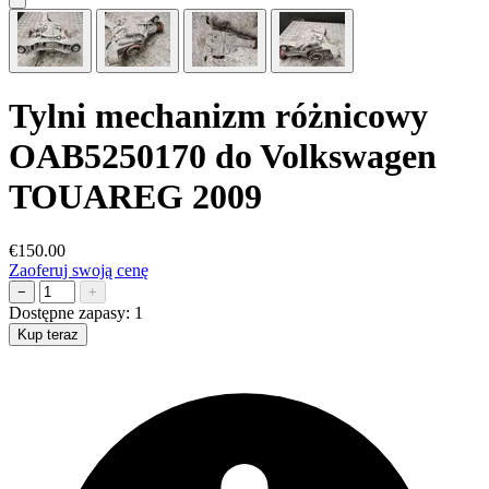
Tylni mechanizm różnicowy
OAB5250170 do Volkswagen
TOUAREG 2009
€150.00
Zaoferuj swoją cenę
−
+
Dostępne zapasy:
1
Kup teraz