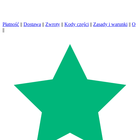
Płatność
||
Dostawa
||
Zwroty
||
Kody części
||
Zasady i warunki
||
O
||