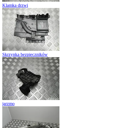
Klamka drzwi
Skrzynka bezpieczników
jarzmo