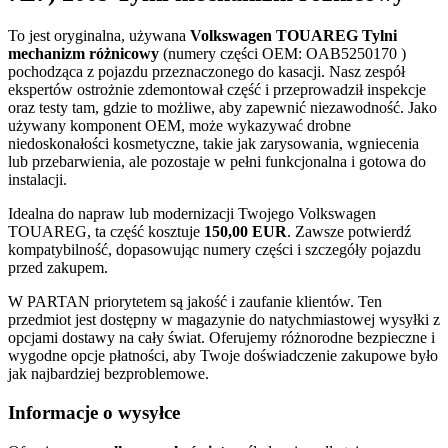
To jest oryginalna, używana
Volkswagen TOUAREG Tylni
mechanizm różnicowy
(numery części OEM: OAB5250170 )
pochodząca z pojazdu przeznaczonego do kasacji. Nasz zespół
ekspertów ostrożnie zdemontował część i przeprowadził inspekcje
oraz testy tam, gdzie to możliwe, aby zapewnić niezawodność. Jako
używany komponent OEM, może wykazywać drobne
niedoskonałości kosmetyczne, takie jak zarysowania, wgniecenia
lub przebarwienia, ale pozostaje w pełni funkcjonalna i gotowa do
instalacji.
Idealna do napraw lub modernizacji Twojego Volkswagen
TOUAREG, ta część kosztuje
150,00 EUR
. Zawsze potwierdź
kompatybilność, dopasowując numery części i szczegóły pojazdu
przed zakupem.
W PARTAN priorytetem są jakość i zaufanie klientów. Ten
przedmiot jest dostępny w magazynie do natychmiastowej wysyłki z
opcjami dostawy na cały świat. Oferujemy różnorodne bezpieczne i
wygodne opcje płatności, aby Twoje doświadczenie zakupowe było
jak najbardziej bezproblemowe.
Informacje o wysyłce