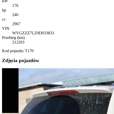
kW
176
hp
240
cc
2967
VIN
WVGZZZ7LZ9D033833
Przebieg (km)
212203
Kod pojazdu: T170
Zdjęcia pojazdów