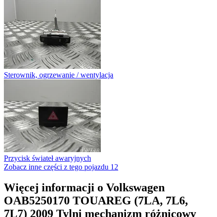
Sterownik, ogrzewanie / wentylacja
Przycisk świateł awaryjnych
Zobacz inne części z tego pojazdu
12
Więcej informacji o Volkswagen
OAB5250170 TOUAREG (7LA, 7L6,
7L7) 2009 Tylni mechanizm różnicowy