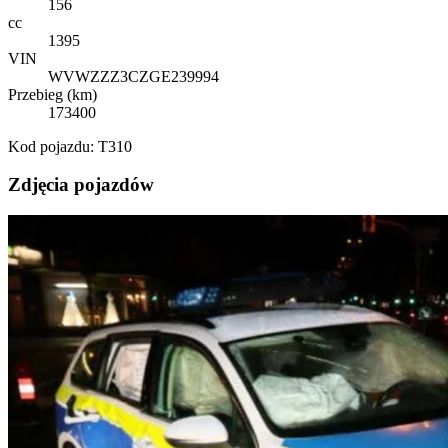
156
cc
1395
VIN
WVWZZZ3CZGE239994
Przebieg (km)
173400
Kod pojazdu: T310
Zdjęcia pojazdów