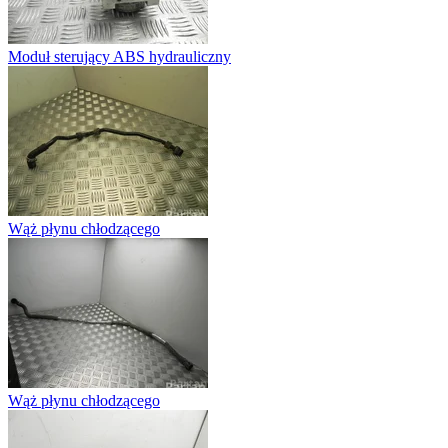
Moduł sterujący ABS hydrauliczny
Wąż płynu chłodzącego
Wąż płynu chłodzącego