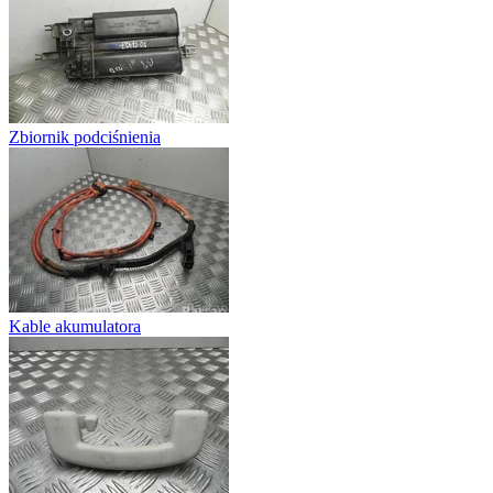
Zbiornik podciśnienia
Kable akumulatora