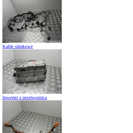
Kable silnikowe
Inwerter z przetwornicą