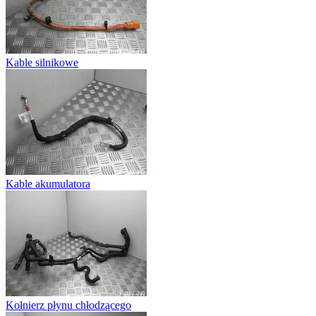
Kable silnikowe
Kable akumulatora
Kołnierz płynu chłodzącego