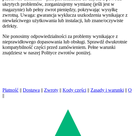
ukrytych problemów, zorganizujemy wymianę (jeśli jest w
magazynie) lub pełny zwrot pieniędzy, pokrywając wysyłkę
zwrotną. Uwaga: gwarancja wyklucza uszkodzenia wynikające z
niewłaściwego użytkowania lub instalacji, lub znane/oczywiste
defekty.
Nie ponosimy odpowiedzialności za problemy wynikające z
nieprawidłowego dopasowania lub obsługi. Sprawdź dwukrotnie
kompatybilność części przed zamówieniem. Pełne warunki
znajdziesz w naszej Polityce zwrotów poniżej.
Płatność
||
Dostawa
||
Zwroty
||
Kody części
||
Zasady i warunki
||
O
||