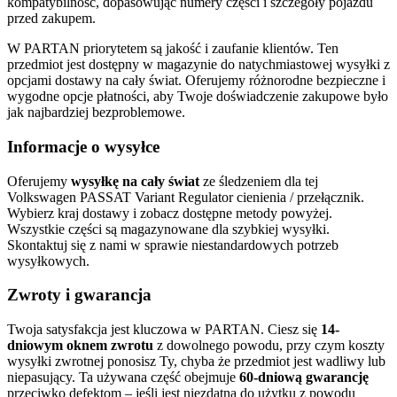
kompatybilność, dopasowując numery części i szczegóły pojazdu
przed zakupem.
W PARTAN priorytetem są jakość i zaufanie klientów. Ten
przedmiot jest dostępny w magazynie do natychmiastowej wysyłki z
opcjami dostawy na cały świat. Oferujemy różnorodne bezpieczne i
wygodne opcje płatności, aby Twoje doświadczenie zakupowe było
jak najbardziej bezproblemowe.
Informacje o wysyłce
Oferujemy
wysyłkę na cały świat
ze śledzeniem dla tej
Volkswagen PASSAT Variant Regulator cienienia / przełącznik.
Wybierz kraj dostawy i zobacz dostępne metody powyżej.
Wszystkie części są magazynowane dla szybkiej wysyłki.
Skontaktuj się z nami w sprawie niestandardowych potrzeb
wysyłkowych.
Zwroty i gwarancja
Twoja satysfakcja jest kluczowa w PARTAN. Ciesz się
14-
dniowym oknem zwrotu
z dowolnego powodu, przy czym koszty
wysyłki zwrotnej ponosisz Ty, chyba że przedmiot jest wadliwy lub
niepasujący. Ta używana część obejmuje
60-dniową gwarancję
przeciwko defektom – jeśli jest niezdatna do użytku z powodu