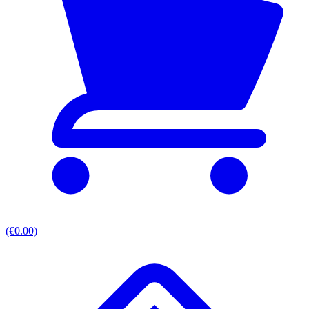
(€0.00)