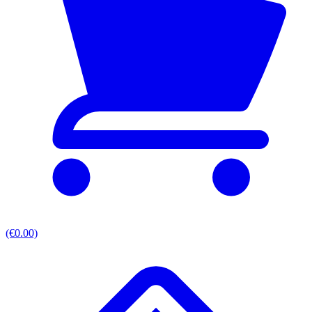
(€0.00)