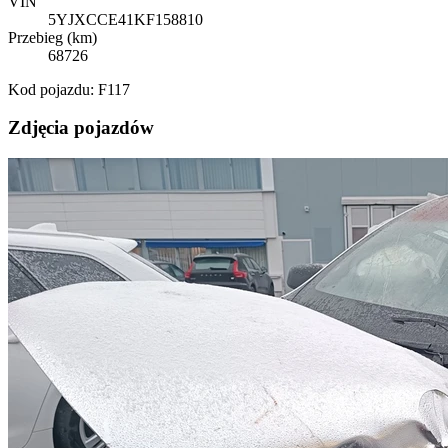
VIN
5YJXCCE41KF158810
Przebieg (km)
68726
Kod pojazdu: F117
Zdjęcia pojazdów