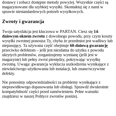
dostawy i zobacz dostępne metody powyżej. Wszystkie części są
magazynowane dla szybkiej wysyłki. Skontaktuj się z nami w
sprawie niestandardowych potrzeb wysyłkowych.
Zwroty i gwarancja
Twoja satysfakcja jest kluczowa w PARTAN. Ciesz się
14-
dniowym oknem zwrotu
z dowolnego powodu, przy czym koszty
wysyłki zwrotnej ponosisz Ty, chyba że przedmiot jest wadliwy lub
niepasujący. Ta używana część obejmuje
60-dniową gwarancję
przeciwko defektom – jeśli jest niezdatna do użytku z powodu
ukrytych problemów, zorganizujemy wymianę (jeśli jest w
magazynie) lub pełny zwrot pieniędzy, pokrywając wysyłkę
zwrotną. Uwaga: gwarancja wyklucza uszkodzenia wynikające z
niewłaściwego użytkowania lub instalacji, lub znane/oczywiste
defekty.
Nie ponosimy odpowiedzialności za problemy wynikające z
nieprawidłowego dopasowania lub obsługi. Sprawdź dwukrotnie
kompatybilność części przed zamówieniem. Pełne warunki
znajdziesz w naszej Polityce zwrotów poniżej.