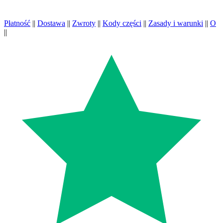
Płatność
||
Dostawa
||
Zwroty
||
Kody części
||
Zasady i warunki
||
O
||