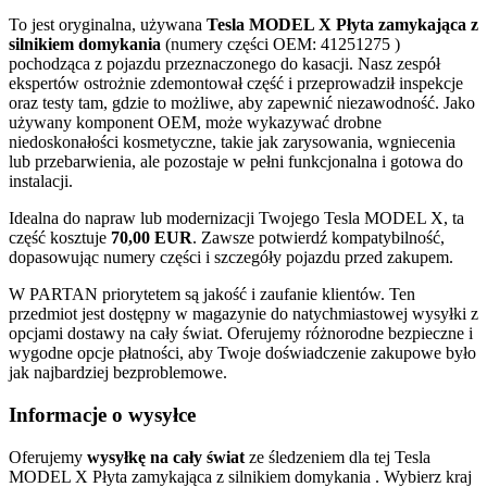
To jest oryginalna, używana
Tesla MODEL X Płyta zamykająca z
silnikiem domykania
(numery części OEM: 41251275 )
pochodząca z pojazdu przeznaczonego do kasacji. Nasz zespół
ekspertów ostrożnie zdemontował część i przeprowadził inspekcje
oraz testy tam, gdzie to możliwe, aby zapewnić niezawodność. Jako
używany komponent OEM, może wykazywać drobne
niedoskonałości kosmetyczne, takie jak zarysowania, wgniecenia
lub przebarwienia, ale pozostaje w pełni funkcjonalna i gotowa do
instalacji.
Idealna do napraw lub modernizacji Twojego Tesla MODEL X, ta
część kosztuje
70,00 EUR
. Zawsze potwierdź kompatybilność,
dopasowując numery części i szczegóły pojazdu przed zakupem.
W PARTAN priorytetem są jakość i zaufanie klientów. Ten
przedmiot jest dostępny w magazynie do natychmiastowej wysyłki z
opcjami dostawy na cały świat. Oferujemy różnorodne bezpieczne i
wygodne opcje płatności, aby Twoje doświadczenie zakupowe było
jak najbardziej bezproblemowe.
Informacje o wysyłce
Oferujemy
wysyłkę na cały świat
ze śledzeniem dla tej Tesla
MODEL X Płyta zamykająca z silnikiem domykania . Wybierz kraj