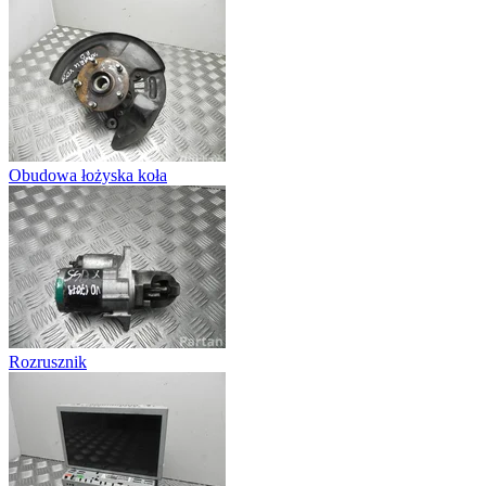
Obudowa łożyska koła
Rozrusznik