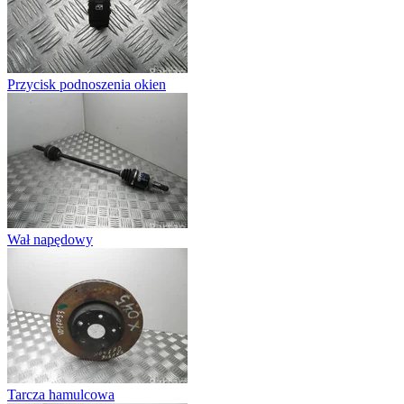
Przycisk podnoszenia okien
Wał napędowy
Tarcza hamulcowa