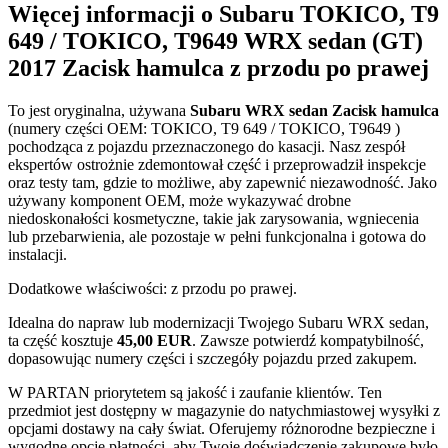
Więcej informacji o Subaru TOKICO, T9
649 / TOKICO, T9649 WRX sedan (GT)
2017 Zacisk hamulca z przodu po prawej
To jest oryginalna, używana
Subaru WRX sedan Zacisk hamulca
(numery części OEM: TOKICO, T9 649 / TOKICO, T9649 )
pochodząca z pojazdu przeznaczonego do kasacji. Nasz zespół
ekspertów ostrożnie zdemontował część i przeprowadził inspekcje
oraz testy tam, gdzie to możliwe, aby zapewnić niezawodność. Jako
używany komponent OEM, może wykazywać drobne
niedoskonałości kosmetyczne, takie jak zarysowania, wgniecenia
lub przebarwienia, ale pozostaje w pełni funkcjonalna i gotowa do
instalacji.
Dodatkowe właściwości: z przodu po prawej.
Idealna do napraw lub modernizacji Twojego Subaru WRX sedan,
ta część kosztuje
45,00 EUR
. Zawsze potwierdź kompatybilność,
dopasowując numery części i szczegóły pojazdu przed zakupem.
W PARTAN priorytetem są jakość i zaufanie klientów. Ten
przedmiot jest dostępny w magazynie do natychmiastowej wysyłki z
opcjami dostawy na cały świat. Oferujemy różnorodne bezpieczne i
wygodne opcje płatności, aby Twoje doświadczenie zakupowe było