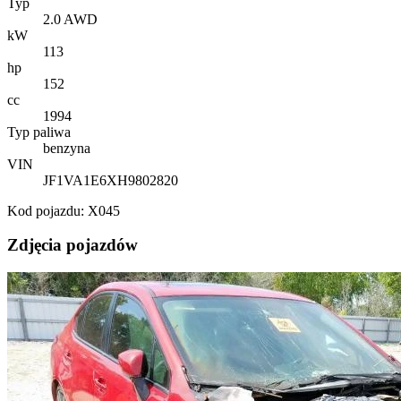
Typ
2.0 AWD
kW
113
hp
152
cc
1994
Typ paliwa
benzyna
VIN
JF1VA1E6XH9802820
Kod pojazdu: X045
Zdjęcia pojazdów