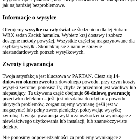
jak najbardziej bezproblemowe.
Informacje o wysyłce
Oferujemy
wysyłkę na cały świat
ze śledzeniem dla tej Subaru
WRX sedan Zacisk hamulca. Wybierz kraj dostawy i zobacz
dostępne metody powyżej. Wszystkie części są magazynowane dla
szybkiej wysyłki. Skontaktuj się z nami w sprawie
niestandardowych potrzeb wysyłkowych.
Zwroty i gwarancja
Twoja satysfakcja jest kluczowa w PARTAN. Ciesz się
14-
dniowym oknem zwrotu
z dowolnego powodu, przy czym koszty
wysyłki zwrotnej ponosisz Ty, chyba że przedmiot jest wadliwy lub
niepasujący. Ta używana część obejmuje
60-dniową gwarancję
przeciwko defektom – jeśli jest niezdatna do użytku z powodu
ukrytych problemów, zorganizujemy wymianę (jeśli jest w
magazynie) lub pełny zwrot pieniędzy, pokrywając wysyłkę
zwrotną. Uwaga: gwarancja wyklucza uszkodzenia wynikające z
niewłaściwego użytkowania lub instalacji, lub znane/oczywiste
defekty.
Nie ponosimy odpowiedzialności za problemy wynikające z