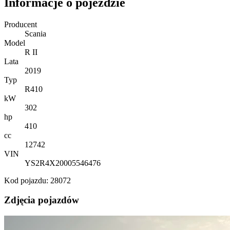
Informacje o pojeździe
Producent
Scania
Model
R II
Lata
2019
Typ
R410
kW
302
hp
410
cc
12742
VIN
YS2R4X20005546476
Kod pojazdu: 28072
Zdjęcia pojazdów