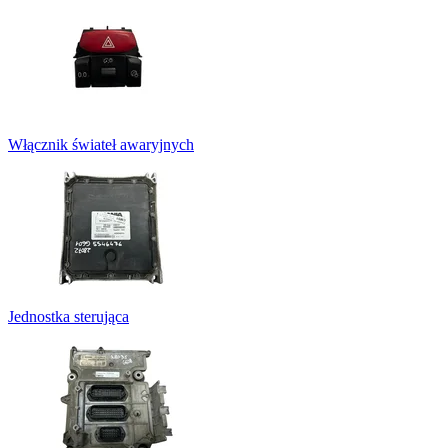
Włącznik świateł awaryjnych
Jednostka sterująca