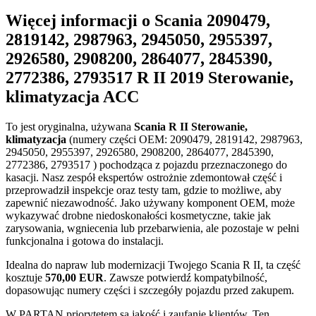
Więcej informacji o Scania 2090479,
2819142, 2987963, 2945050, 2955397,
2926580, 2908200, 2864077, 2845390,
2772386, 2793517 R II 2019 Sterowanie,
klimatyzacja ACC
To jest oryginalna, używana
Scania R II Sterowanie,
klimatyzacja
(numery części OEM: 2090479, 2819142, 2987963,
2945050, 2955397, 2926580, 2908200, 2864077, 2845390,
2772386, 2793517 ) pochodząca z pojazdu przeznaczonego do
kasacji. Nasz zespół ekspertów ostrożnie zdemontował część i
przeprowadził inspekcje oraz testy tam, gdzie to możliwe, aby
zapewnić niezawodność. Jako używany komponent OEM, może
wykazywać drobne niedoskonałości kosmetyczne, takie jak
zarysowania, wgniecenia lub przebarwienia, ale pozostaje w pełni
funkcjonalna i gotowa do instalacji.
Idealna do napraw lub modernizacji Twojego Scania R II, ta część
kosztuje
570,00 EUR
. Zawsze potwierdź kompatybilność,
dopasowując numery części i szczegóły pojazdu przed zakupem.
W PARTAN priorytetem są jakość i zaufanie klientów. Ten