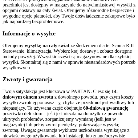
przedmiot jest dostępny w magazynie do natychmiastowej wysyłki z
opcjami dostawy na cały świat. Oferujemy różnorodne bezpieczne i
wygodne opcje płatności, aby Twoje doświadczenie zakupowe było
jak najbardziej bezproblemowe.
Informacje o wysyłce
Oferujemy
wysyłkę na cały świat
ze śledzeniem dla tej Scania R II
Sterowanie, klimatyzacja. Wybierz kraj dostawy i zobacz dostępne
metody powyżej. Wszystkie części są magazynowane dla szybkiej
wysyłki. Skontaktuj się z nami w sprawie niestandardowych potrzeb
wysyłkowych.
Zwroty i gwarancja
Twoja satysfakcja jest kluczowa w PARTAN. Ciesz się
14-
dniowym oknem zwrotu
z dowolnego powodu, przy czym koszty
wysyłki zwrotnej ponosisz Ty, chyba że przedmiot jest wadliwy lub
niepasujący. Ta używana część obejmuje
60-dniową gwarancję
przeciwko defektom – jeśli jest niezdatna do użytku z powodu
ukrytych problemów, zorganizujemy wymianę (jeśli jest w
magazynie) lub pełny zwrot pieniędzy, pokrywając wysyłkę
zwrotną. Uwaga: gwarancja wyklucza uszkodzenia wynikające z
niewłaściwego użytkowania lub instalacji, lub znane/oczywiste