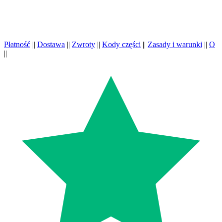
Płatność
||
Dostawa
||
Zwroty
||
Kody części
||
Zasady i warunki
||
O
||