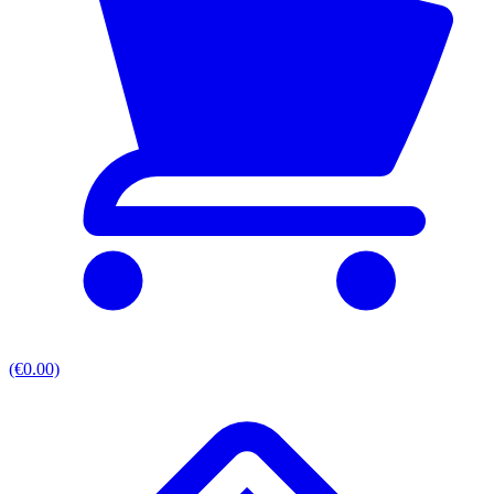
(€0.00)