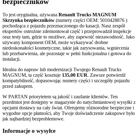
bezpieczników
To jest oryginalna, używana
Renault Trucks MAGNUM
Skrzynka bezpieczników
(numery części OEM: 5010428876 )
pochodząca z pojazdu przeznaczonego do kasacji. Nasz zespół
ekspertów ostrożnie zdemontował część i przeprowadził inspekcje
oraz testy tam, gdzie to możliwe, aby zapewnić niezawodność. Jako
używany komponent OEM, może wykazywać drobne
niedoskonałości kosmetyczne, takie jak zarysowania, wgniecenia
lub przebarwienia, ale pozostaje w pełni funkcjonalna i gotowa do
instalacji.
Idealna do napraw lub modernizacji Twojego Renault Trucks
MAGNUM, ta część kosztuje
135,00 EUR
. Zawsze potwierdź
kompatybilność, dopasowując numery części i szczegóły pojazdu
przed zakupem.
W PARTAN priorytetem są jakość i zaufanie klientów. Ten
przedmiot jest dostępny w magazynie do natychmiastowej wysyłki z
opcjami dostawy na cały świat. Oferujemy różnorodne bezpieczne i
wygodne opcje płatności, aby Twoje doświadczenie zakupowe było
jak najbardziej bezproblemowe.
Informacje o wysyłce