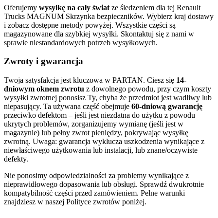
Oferujemy
wysyłkę na cały świat
ze śledzeniem dla tej Renault
Trucks MAGNUM Skrzynka bezpieczników. Wybierz kraj dostawy
i zobacz dostępne metody powyżej. Wszystkie części są
magazynowane dla szybkiej wysyłki. Skontaktuj się z nami w
sprawie niestandardowych potrzeb wysyłkowych.
Zwroty i gwarancja
Twoja satysfakcja jest kluczowa w PARTAN. Ciesz się
14-
dniowym oknem zwrotu
z dowolnego powodu, przy czym koszty
wysyłki zwrotnej ponosisz Ty, chyba że przedmiot jest wadliwy lub
niepasujący. Ta używana część obejmuje
60-dniową gwarancję
przeciwko defektom – jeśli jest niezdatna do użytku z powodu
ukrytych problemów, zorganizujemy wymianę (jeśli jest w
magazynie) lub pełny zwrot pieniędzy, pokrywając wysyłkę
zwrotną. Uwaga: gwarancja wyklucza uszkodzenia wynikające z
niewłaściwego użytkowania lub instalacji, lub znane/oczywiste
defekty.
Nie ponosimy odpowiedzialności za problemy wynikające z
nieprawidłowego dopasowania lub obsługi. Sprawdź dwukrotnie
kompatybilność części przed zamówieniem. Pełne warunki
znajdziesz w naszej Polityce zwrotów poniżej.