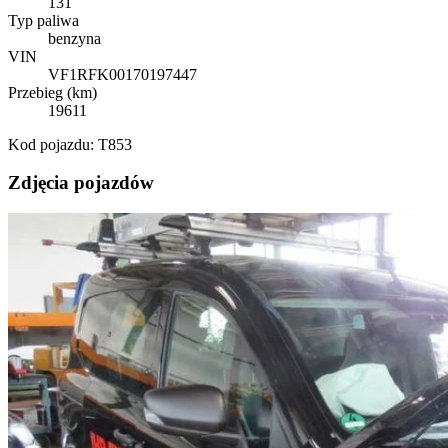
131
Typ paliwa
benzyna
VIN
VF1RFK00170197447
Przebieg (km)
19611
Kod pojazdu: T853
Zdjęcia pojazdów