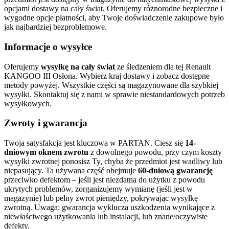
opcjami dostawy na cały świat. Oferujemy różnorodne bezpieczne i
wygodne opcje płatności, aby Twoje doświadczenie zakupowe było
jak najbardziej bezproblemowe.
Informacje o wysyłce
Oferujemy
wysyłkę na cały świat
ze śledzeniem dla tej Renault
KANGOO III Osłona. Wybierz kraj dostawy i zobacz dostępne
metody powyżej. Wszystkie części są magazynowane dla szybkiej
wysyłki. Skontaktuj się z nami w sprawie niestandardowych potrzeb
wysyłkowych.
Zwroty i gwarancja
Twoja satysfakcja jest kluczowa w PARTAN. Ciesz się
14-
dniowym oknem zwrotu
z dowolnego powodu, przy czym koszty
wysyłki zwrotnej ponosisz Ty, chyba że przedmiot jest wadliwy lub
niepasujący. Ta używana część obejmuje
60-dniową gwarancję
przeciwko defektom – jeśli jest niezdatna do użytku z powodu
ukrytych problemów, zorganizujemy wymianę (jeśli jest w
magazynie) lub pełny zwrot pieniędzy, pokrywając wysyłkę
zwrotną. Uwaga: gwarancja wyklucza uszkodzenia wynikające z
niewłaściwego użytkowania lub instalacji, lub znane/oczywiste
defekty.