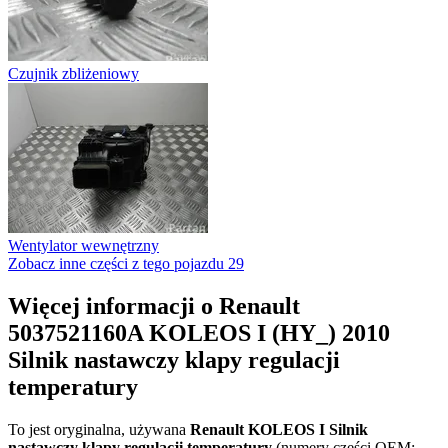
Czujnik zbliżeniowy
Wentylator wewnętrzny
Zobacz inne części z tego pojazdu
29
Więcej informacji o Renault
5037521160A KOLEOS I (HY_) 2010
Silnik nastawczy klapy regulacji
temperatury
To jest oryginalna, używana
Renault KOLEOS I Silnik
nastawczy klapy regulacji temperatury
(numery części OEM: