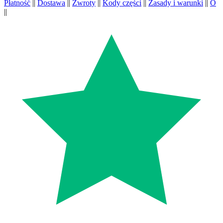
Płatność
||
Dostawa
||
Zwroty
||
Kody części
||
Zasady i warunki
||
O
||