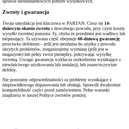
sprawie niestandardowych potrzeb wysyłkowych.
Zwroty i gwarancja
Twoja satysfakcja jest kluczowa w PARTAN. Ciesz się
14-
dniowym oknem zwrotu
z dowolnego powodu, przy czym koszty
wysyłki zwrotnej ponosisz Ty, chyba że przedmiot jest wadliwy lub
niepasujący. Ta używana część obejmuje
60-dniową gwarancję
przeciwko defektom – jeśli jest niezdatna do użytku z powodu
ukrytych problemów, zorganizujemy wymianę (jeśli jest w
magazynie) lub pełny zwrot pieniędzy, pokrywając wysyłkę
zwrotną. Uwaga: gwarancja wyklucza uszkodzenia wynikające z
niewłaściwego użytkowania lub instalacji, lub znane/oczywiste
defekty.
Nie ponosimy odpowiedzialności za problemy wynikające z
nieprawidłowego dopasowania lub obsługi. Sprawdź dwukrotnie
kompatybilność części przed zamówieniem. Pełne warunki
znajdziesz w naszej Polityce zwrotów poniżej.