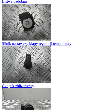
Listwa ozdobna
Silnik nastawczy klapy regulacji temperatury
Czujnik zbliżeniowy