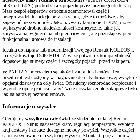
5037521160A ) pochodząca z pojazdu przeznaczonego do kasacji.
Nasz zespół ekspertów ostrożnie zdemontował część i
przeprowadził inspekcje oraz testy tam, gdzie to możliwe, aby
zapewnić niezawodność. Jako używany komponent OEM, może
wykazywać drobne niedoskonałości kosmetyczne, takie jak
zarysowania, wgniecenia lub przebarwienia, ale pozostaje w pełni
funkcjonalna i gotowa do instalacji.
Idealna do napraw lub modernizacji Twojego Renault KOLEOS I,
ta część kosztuje
15,00 EUR
. Zawsze potwierdź kompatybilność,
dopasowując numery części i szczegóły pojazdu przed zakupem.
W PARTAN priorytetem są jakość i zaufanie klientów. Ten
przedmiot jest dostępny w magazynie do natychmiastowej wysyłki z
opcjami dostawy na cały świat. Oferujemy różnorodne bezpieczne i
wygodne opcje płatności, aby Twoje doświadczenie zakupowe było
jak najbardziej bezproblemowe.
Informacje o wysyłce
Oferujemy
wysyłkę na cały świat
ze śledzeniem dla tej Renault
KOLEOS I Silnik nastawczy klapy regulacji temperatury. Wybierz
kraj dostawy i zobacz dostępne metody powyżej. Wszystkie części
są magazynowane dla szybkiej wysyłki. Skontaktuj się z nami w