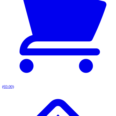
(€0.00)