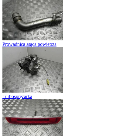
Prowadnica ssąca powietrza
Turbosprężarka