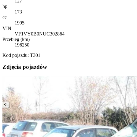
127
hp
173
cc
1995
VIN
VF1VY0B0NUC302864
Przebieg (km)
196250
Kod pojazdu: T301
Zdjęcia pojazdów