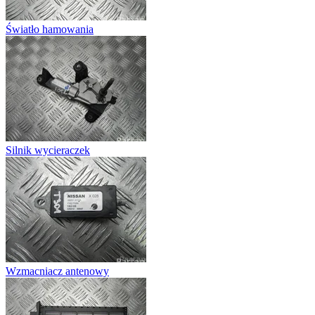
Światło hamowania
Silnik wycieraczek
Wzmacniacz antenowy