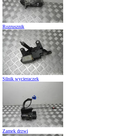
Rozrusznik
Silnik wycieraczek
Zamek drzwi