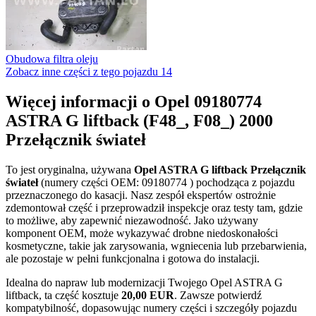
Obudowa filtra oleju
Zobacz inne części z tego pojazdu
14
Więcej informacji o Opel 09180774
ASTRA G liftback (F48_, F08_) 2000
Przełącznik świateł
To jest oryginalna, używana
Opel ASTRA G liftback Przełącznik
świateł
(numery części OEM: 09180774 ) pochodząca z pojazdu
przeznaczonego do kasacji. Nasz zespół ekspertów ostrożnie
zdemontował część i przeprowadził inspekcje oraz testy tam, gdzie
to możliwe, aby zapewnić niezawodność. Jako używany
komponent OEM, może wykazywać drobne niedoskonałości
kosmetyczne, takie jak zarysowania, wgniecenia lub przebarwienia,
ale pozostaje w pełni funkcjonalna i gotowa do instalacji.
Idealna do napraw lub modernizacji Twojego Opel ASTRA G
liftback, ta część kosztuje
20,00 EUR
. Zawsze potwierdź
kompatybilność, dopasowując numery części i szczegóły pojazdu