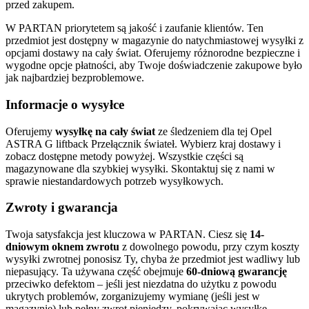
przed zakupem.
W PARTAN priorytetem są jakość i zaufanie klientów. Ten
przedmiot jest dostępny w magazynie do natychmiastowej wysyłki z
opcjami dostawy na cały świat. Oferujemy różnorodne bezpieczne i
wygodne opcje płatności, aby Twoje doświadczenie zakupowe było
jak najbardziej bezproblemowe.
Informacje o wysyłce
Oferujemy
wysyłkę na cały świat
ze śledzeniem dla tej Opel
ASTRA G liftback Przełącznik świateł. Wybierz kraj dostawy i
zobacz dostępne metody powyżej. Wszystkie części są
magazynowane dla szybkiej wysyłki. Skontaktuj się z nami w
sprawie niestandardowych potrzeb wysyłkowych.
Zwroty i gwarancja
Twoja satysfakcja jest kluczowa w PARTAN. Ciesz się
14-
dniowym oknem zwrotu
z dowolnego powodu, przy czym koszty
wysyłki zwrotnej ponosisz Ty, chyba że przedmiot jest wadliwy lub
niepasujący. Ta używana część obejmuje
60-dniową gwarancję
przeciwko defektom – jeśli jest niezdatna do użytku z powodu
ukrytych problemów, zorganizujemy wymianę (jeśli jest w
magazynie) lub pełny zwrot pieniędzy, pokrywając wysyłkę