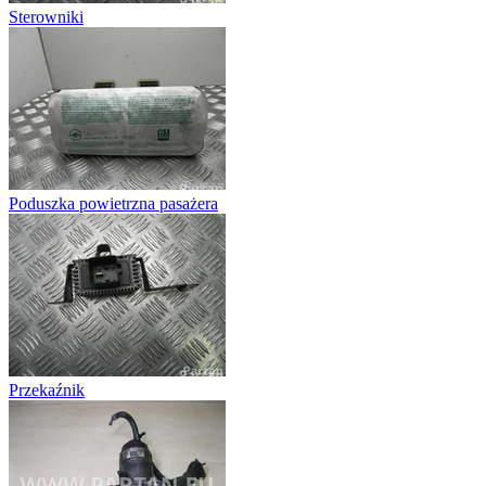
Sterowniki
Poduszka powietrzna pasażera
Przekaźnik