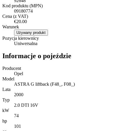
92648
Kod produktu (MPN)
09180774
Cena (z VAT)
€20.00
Warunek
Używany produkt
Pozycja kierownicy
Uniwersalna
Informacje o pojeździe
Producent
Opel
Model
ASTRA G liftback (F48_, F08_)
Lata
2000
Typ
2.0 DTI 16V
kW
74
hp
101