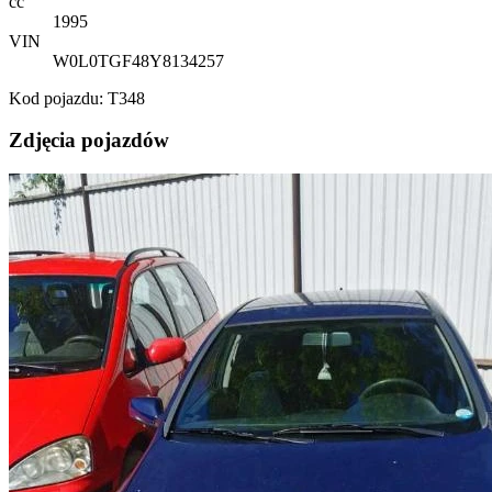
cc
1995
VIN
W0L0TGF48Y8134257
Kod pojazdu: T348
Zdjęcia pojazdów