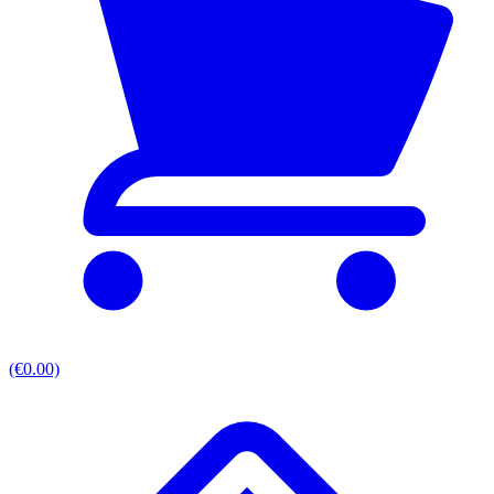
(€0.00)