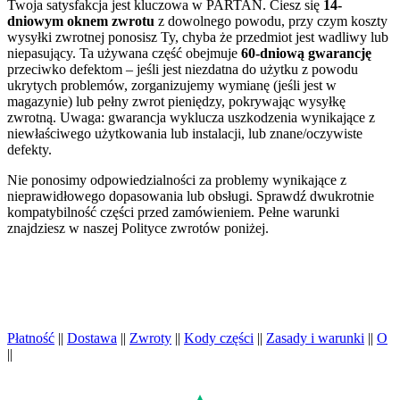
Twoja satysfakcja jest kluczowa w PARTAN. Ciesz się
14-
dniowym oknem zwrotu
z dowolnego powodu, przy czym koszty
wysyłki zwrotnej ponosisz Ty, chyba że przedmiot jest wadliwy lub
niepasujący. Ta używana część obejmuje
60-dniową gwarancję
przeciwko defektom – jeśli jest niezdatna do użytku z powodu
ukrytych problemów, zorganizujemy wymianę (jeśli jest w
magazynie) lub pełny zwrot pieniędzy, pokrywając wysyłkę
zwrotną. Uwaga: gwarancja wyklucza uszkodzenia wynikające z
niewłaściwego użytkowania lub instalacji, lub znane/oczywiste
defekty.
Nie ponosimy odpowiedzialności za problemy wynikające z
nieprawidłowego dopasowania lub obsługi. Sprawdź dwukrotnie
kompatybilność części przed zamówieniem. Pełne warunki
znajdziesz w naszej Polityce zwrotów poniżej.
Płatność
||
Dostawa
||
Zwroty
||
Kody części
||
Zasady i warunki
||
O
||