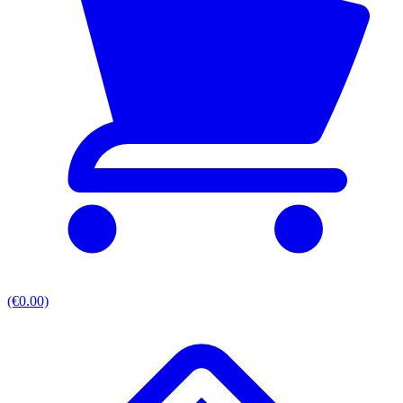
(€0.00)