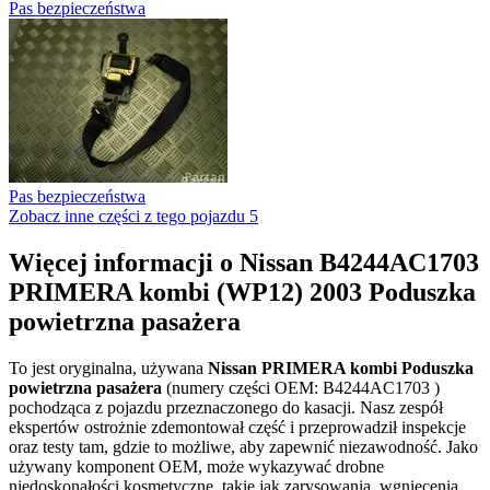
Pas bezpieczeństwa
Pas bezpieczeństwa
Zobacz inne części z tego pojazdu
5
Więcej informacji o Nissan B4244AC1703
PRIMERA kombi (WP12) 2003 Poduszka
powietrzna pasażera
To jest oryginalna, używana
Nissan PRIMERA kombi Poduszka
powietrzna pasażera
(numery części OEM: B4244AC1703 )
pochodząca z pojazdu przeznaczonego do kasacji. Nasz zespół
ekspertów ostrożnie zdemontował część i przeprowadził inspekcje
oraz testy tam, gdzie to możliwe, aby zapewnić niezawodność. Jako
używany komponent OEM, może wykazywać drobne
niedoskonałości kosmetyczne, takie jak zarysowania, wgniecenia