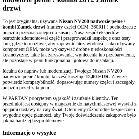
drzwi
To jest oryginalna, używana
Nissan NV200 nadwozie pełne /
kombi Zamek drzwi
(numery części OEM: 360RH ) pochodząca z
pojazdu przeznaczonego do kasacji. Nasz zespół ekspertów
ostrożnie zdemontował część i przeprowadził inspekcje oraz testy
tam, gdzie to możliwe, aby zapewnić niezawodność. Jako używany
komponent OEM, może wykazywać drobne niedoskonałości
kosmetyczne, takie jak zarysowania, wgniecenia lub przebarwienia,
ale pozostaje w pełni funkcjonalna i gotowa do instalacji.
Idealna do napraw lub modernizacji Twojego Nissan NV200
nadwozie pełne / kombi, ta część kosztuje
15,00 EUR
. Zawsze
potwierdź kompatybilność, dopasowując numery części i szczegóły
pojazdu przed zakupem.
W PARTAN priorytetem są jakość i zaufanie klientów. Ten
przedmiot jest dostępny w magazynie do natychmiastowej wysyłki z
opcjami dostawy na cały świat. Oferujemy różnorodne bezpieczne i
wygodne opcje płatności, aby Twoje doświadczenie zakupowe było
jak najbardziej bezproblemowe.
Informacje o wysyłce