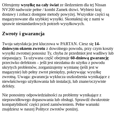
Oferujemy
wysyłkę na cały świat
ze śledzeniem dla tej Nissan
NV200 nadwozie pełne / kombi Zamek drzwi. Wybierz kraj
dostawy i zobacz dostępne metody powyżej. Wszystkie części są
magazynowane dla szybkiej wysyłki. Skontaktuj się z nami w
sprawie niestandardowych potrzeb wysyłkowych.
Zwroty i gwarancja
Twoja satysfakcja jest kluczowa w PARTAN. Ciesz się
14-
dniowym oknem zwrotu
z dowolnego powodu, przy czym koszty
wysyłki zwrotnej ponosisz Ty, chyba że przedmiot jest wadliwy lub
niepasujący. Ta używana część obejmuje
60-dniową gwarancję
przeciwko defektom – jeśli jest niezdatna do użytku z powodu
ukrytych problemów, zorganizujemy wymianę (jeśli jest w
magazynie) lub pełny zwrot pieniędzy, pokrywając wysyłkę
zwrotną. Uwaga: gwarancja wyklucza uszkodzenia wynikające z
niewłaściwego użytkowania lub instalacji, lub znane/oczywiste
defekty.
Nie ponosimy odpowiedzialności za problemy wynikające z
nieprawidłowego dopasowania lub obsługi. Sprawdź dwukrotnie
kompatybilność części przed zamówieniem. Pełne warunki
znajdziesz w naszej Polityce zwrotów poniżej.