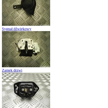
Sygnał dźwiękowy
Zamek drzwi