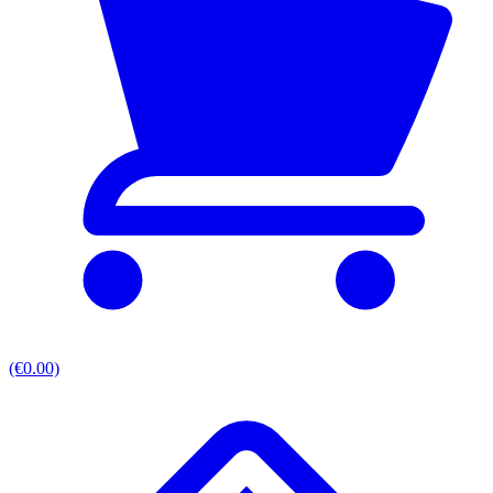
(€0.00)