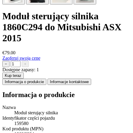
Moduł sterujący silnika
1860C294 do Mitsubishi ASX
2015
€79.00
Zaoferuj swoją cenę
−
+
Dostępne zapasy:
1
Kup teraz
Informacja o produkcie
Informacje kontaktowe
Informacja o produkcie
Nazwa
Moduł sterujący silnika
Identyfikator części pojazdu
159580
Kod produktu (MPN)