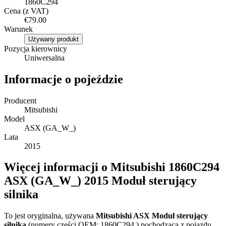
1860C294
Cena (z VAT)
€79.00
Warunek
Używany produkt
Pozycja kierownicy
Uniwersalna
Informacje o pojeździe
Producent
Mitsubishi
Model
ASX (GA_W_)
Lata
2015
Więcej informacji o Mitsubishi 1860C294
ASX (GA_W_) 2015 Moduł sterujący
silnika
To jest oryginalna, używana
Mitsubishi ASX Moduł sterujący
silnika
(numery części OEM: 1860C294 ) pochodząca z pojazdu