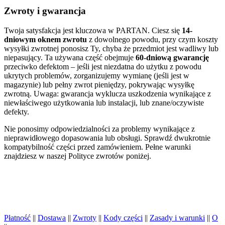
Zwroty i gwarancja
Twoja satysfakcja jest kluczowa w PARTAN. Ciesz się
14-
dniowym oknem zwrotu
z dowolnego powodu, przy czym koszty
wysyłki zwrotnej ponosisz Ty, chyba że przedmiot jest wadliwy lub
niepasujący. Ta używana część obejmuje
60-dniową gwarancję
przeciwko defektom – jeśli jest niezdatna do użytku z powodu
ukrytych problemów, zorganizujemy wymianę (jeśli jest w
magazynie) lub pełny zwrot pieniędzy, pokrywając wysyłkę
zwrotną. Uwaga: gwarancja wyklucza uszkodzenia wynikające z
niewłaściwego użytkowania lub instalacji, lub znane/oczywiste
defekty.
Nie ponosimy odpowiedzialności za problemy wynikające z
nieprawidłowego dopasowania lub obsługi. Sprawdź dwukrotnie
kompatybilność części przed zamówieniem. Pełne warunki
znajdziesz w naszej Polityce zwrotów poniżej.
Płatność
||
Dostawa
||
Zwroty
||
Kody części
||
Zasady i warunki
||
O