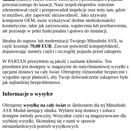
przeznaczonego do kasacji. Nasz zespół ekspertów ostrożnie
zdemontował część i przeprowadził inspekcje oraz testy tam, gdzie
to możliwe, aby zapewnić niezawodność. Jako używany
komponent OEM, może wykazywać drobne niedoskonałości
kosmetyczne, takie jak zarysowania, wgniecenia lub przebarwienia,
ale pozostaje w pełni funkcjonalna i gotowa do instalacji.
Idealna do napraw lub modernizacji Twojego Mitsubishi ASX, ta
część kosztuje
79,00 EUR
. Zawsze potwierdź kompatybilność,
dopasowując numery części i szczegóły pojazdu przed zakupem.
W PARTAN priorytetem są jakość i zaufanie klientów. Ten
przedmiot jest dostępny w magazynie do natychmiastowej wysyłki z
opcjami dostawy na cały świat. Oferujemy różnorodne bezpieczne i
wygodne opcje płatności, aby Twoje doświadczenie zakupowe było
jak najbardziej bezproblemowe.
Informacje o wysyłce
Oferujemy
wysyłkę na cały świat
ze śledzeniem dla tej Mitsubishi
ASX Moduł sterujący silnika. Wybierz kraj dostawy i zobacz
dostępne metody powyżej. Wszystkie części są magazynowane dla
szybkiej wysyłki. Skontaktuj się z nami w sprawie
niestandardowych potrzeb wysyłkowych.