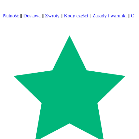
Płatność
||
Dostawa
||
Zwroty
||
Kody części
||
Zasady i warunki
||
O
||