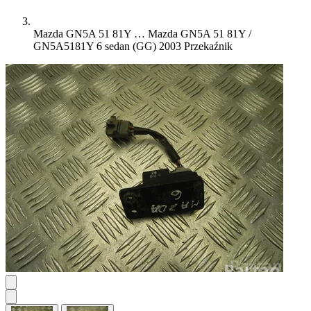
Mazda GN5A 51 81Y …
Mazda GN5A 51 81Y /
GN5A5181Y 6 sedan (GG) 2003 Przekaźnik