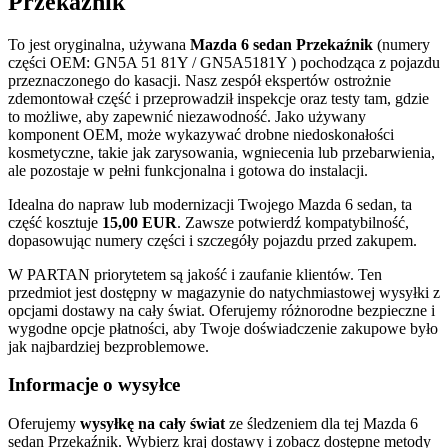
Przekaźnik
To jest oryginalna, używana
Mazda 6 sedan Przekaźnik
(numery
części OEM: GN5A 51 81Y / GN5A5181Y ) pochodząca z pojazdu
przeznaczonego do kasacji. Nasz zespół ekspertów ostrożnie
zdemontował część i przeprowadził inspekcje oraz testy tam, gdzie
to możliwe, aby zapewnić niezawodność. Jako używany
komponent OEM, może wykazywać drobne niedoskonałości
kosmetyczne, takie jak zarysowania, wgniecenia lub przebarwienia,
ale pozostaje w pełni funkcjonalna i gotowa do instalacji.
Idealna do napraw lub modernizacji Twojego Mazda 6 sedan, ta
część kosztuje
15,00 EUR
. Zawsze potwierdź kompatybilność,
dopasowując numery części i szczegóły pojazdu przed zakupem.
W PARTAN priorytetem są jakość i zaufanie klientów. Ten
przedmiot jest dostępny w magazynie do natychmiastowej wysyłki z
opcjami dostawy na cały świat. Oferujemy różnorodne bezpieczne i
wygodne opcje płatności, aby Twoje doświadczenie zakupowe było
jak najbardziej bezproblemowe.
Informacje o wysyłce
Oferujemy
wysyłkę na cały świat
ze śledzeniem dla tej Mazda 6
sedan Przekaźnik. Wybierz kraj dostawy i zobacz dostępne metody