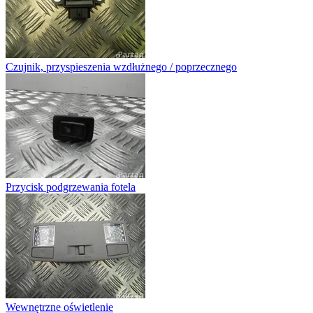
Czujnik, przyspieszenia wzdłużnego / poprzecznego
Przycisk podgrzewania fotela
Wewnętrzne oświetlenie