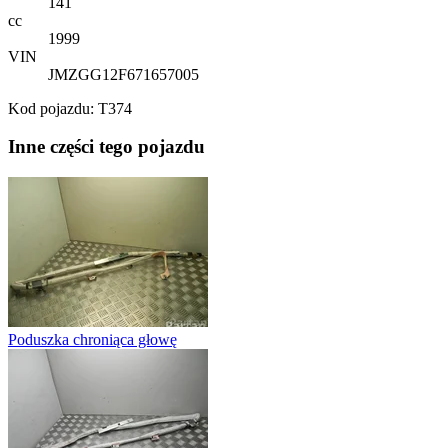
141
cc
1999
VIN
JMZGG12F671657005
Kod pojazdu: T374
Inne części tego pojazdu
Poduszka chroniąca głowę