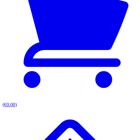
(€0.00)