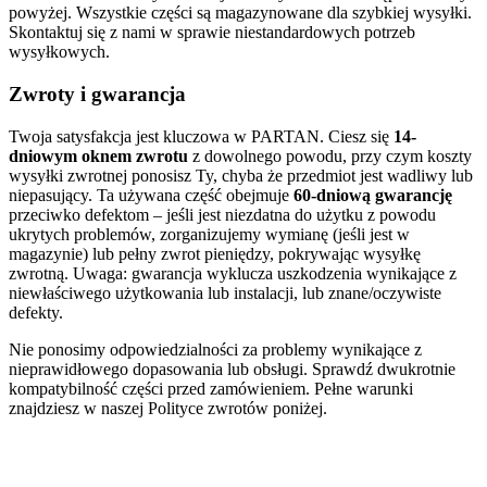
powyżej. Wszystkie części są magazynowane dla szybkiej wysyłki.
Skontaktuj się z nami w sprawie niestandardowych potrzeb
wysyłkowych.
Zwroty i gwarancja
Twoja satysfakcja jest kluczowa w PARTAN. Ciesz się
14-
dniowym oknem zwrotu
z dowolnego powodu, przy czym koszty
wysyłki zwrotnej ponosisz Ty, chyba że przedmiot jest wadliwy lub
niepasujący. Ta używana część obejmuje
60-dniową gwarancję
przeciwko defektom – jeśli jest niezdatna do użytku z powodu
ukrytych problemów, zorganizujemy wymianę (jeśli jest w
magazynie) lub pełny zwrot pieniędzy, pokrywając wysyłkę
zwrotną. Uwaga: gwarancja wyklucza uszkodzenia wynikające z
niewłaściwego użytkowania lub instalacji, lub znane/oczywiste
defekty.
Nie ponosimy odpowiedzialności za problemy wynikające z
nieprawidłowego dopasowania lub obsługi. Sprawdź dwukrotnie
kompatybilność części przed zamówieniem. Pełne warunki
znajdziesz w naszej Polityce zwrotów poniżej.