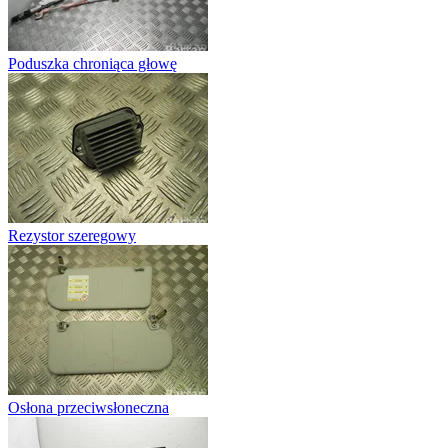
Poduszka chroniąca głowę
Rezystor szeregowy
Osłona przeciwsłoneczna