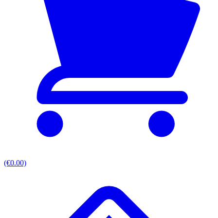
(€0.00)