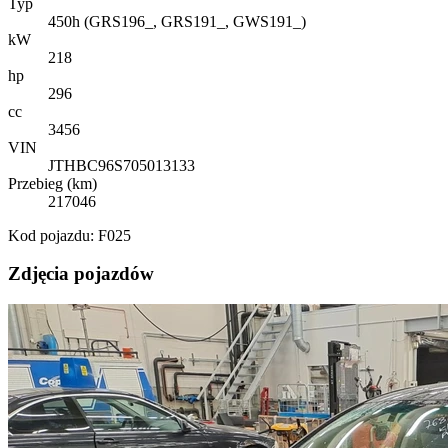
Typ
450h (GRS196_, GRS191_, GWS191_)
kW
218
hp
296
cc
3456
VIN
JTHBC96S705013133
Przebieg (km)
217046
Kod pojazdu: F025
Zdjęcia pojazdów