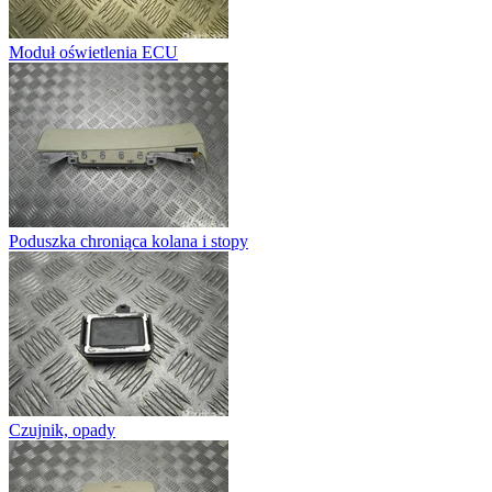
Moduł oświetlenia ECU
Poduszka chroniąca kolana i stopy
Czujnik, opady