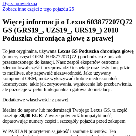
Dysza powietrzna
Zobacz inne części z tego pojazdu
25
Więcej informacji o Lexus 603877207Q72
GS (GRS19_, UZS19_, URS19_) 2010
Poduszka chroniąca głowę z prawej
To jest oryginalna, używana
Lexus GS Poduszka chroniąca głowę
(numery części OEM: 603877207Q72 ) pochodząca z pojazdu
przeznaczonego do kasacji. Nasz zespół ekspertów ostrożnie
zdemontował część i przeprowadził inspekcje oraz testy tam, gdzie
to możliwe, aby zapewnić niezawodność. Jako używany
komponent OEM, może wykazywać drobne niedoskonałości
kosmetyczne, takie jak zarysowania, wgniecenia lub przebarwienia,
ale pozostaje w pełni funkcjonalna i gotowa do instalacji.
Dodatkowe właściwości: z prawej.
Idealna do napraw lub modernizacji Twojego Lexus GS, ta część
kosztuje
30,00 EUR
. Zawsze potwierdź kompatybilność,
dopasowując numery części i szczegóły pojazdu przed zakupem.
W PARTAN priorytetem są jakość i zaufanie klientów. Ten