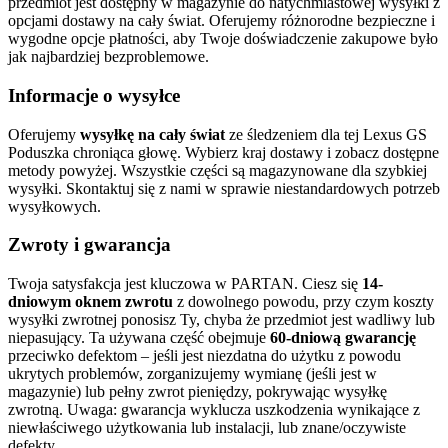
przedmiot jest dostępny w magazynie do natychmiastowej wysyłki z
opcjami dostawy na cały świat. Oferujemy różnorodne bezpieczne i
wygodne opcje płatności, aby Twoje doświadczenie zakupowe było
jak najbardziej bezproblemowe.
Informacje o wysyłce
Oferujemy
wysyłkę na cały świat
ze śledzeniem dla tej Lexus GS
Poduszka chroniąca głowę. Wybierz kraj dostawy i zobacz dostępne
metody powyżej. Wszystkie części są magazynowane dla szybkiej
wysyłki. Skontaktuj się z nami w sprawie niestandardowych potrzeb
wysyłkowych.
Zwroty i gwarancja
Twoja satysfakcja jest kluczowa w PARTAN. Ciesz się
14-
dniowym oknem zwrotu
z dowolnego powodu, przy czym koszty
wysyłki zwrotnej ponosisz Ty, chyba że przedmiot jest wadliwy lub
niepasujący. Ta używana część obejmuje
60-dniową gwarancję
przeciwko defektom – jeśli jest niezdatna do użytku z powodu
ukrytych problemów, zorganizujemy wymianę (jeśli jest w
magazynie) lub pełny zwrot pieniędzy, pokrywając wysyłkę
zwrotną. Uwaga: gwarancja wyklucza uszkodzenia wynikające z
niewłaściwego użytkowania lub instalacji, lub znane/oczywiste
defekty.