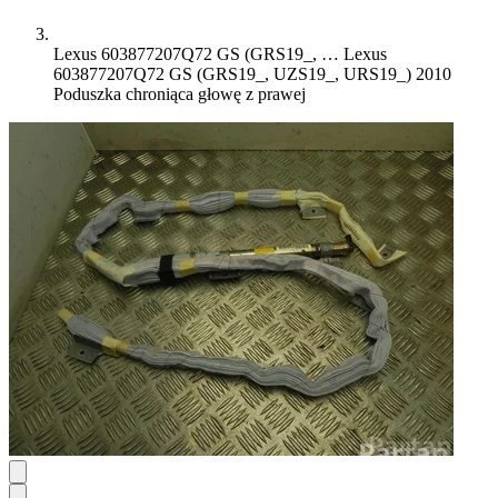
Lexus 603877207Q72 GS (GRS19_, …
Lexus
603877207Q72 GS (GRS19_, UZS19_, URS19_) 2010
Poduszka chroniąca głowę z prawej