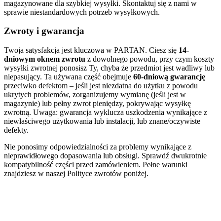
magazynowane dla szybkiej wysyłki. Skontaktuj się z nami w
sprawie niestandardowych potrzeb wysyłkowych.
Zwroty i gwarancja
Twoja satysfakcja jest kluczowa w PARTAN. Ciesz się
14-
dniowym oknem zwrotu
z dowolnego powodu, przy czym koszty
wysyłki zwrotnej ponosisz Ty, chyba że przedmiot jest wadliwy lub
niepasujący. Ta używana część obejmuje
60-dniową gwarancję
przeciwko defektom – jeśli jest niezdatna do użytku z powodu
ukrytych problemów, zorganizujemy wymianę (jeśli jest w
magazynie) lub pełny zwrot pieniędzy, pokrywając wysyłkę
zwrotną. Uwaga: gwarancja wyklucza uszkodzenia wynikające z
niewłaściwego użytkowania lub instalacji, lub znane/oczywiste
defekty.
Nie ponosimy odpowiedzialności za problemy wynikające z
nieprawidłowego dopasowania lub obsługi. Sprawdź dwukrotnie
kompatybilność części przed zamówieniem. Pełne warunki
znajdziesz w naszej Polityce zwrotów poniżej.