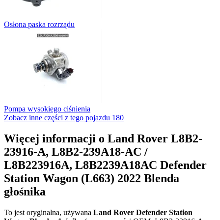
Osłona paska rozrządu
Pompa wysokiego ciśnienia
Zobacz inne części z tego pojazdu
180
Więcej informacji o Land Rover L8B2-
23916-A, L8B2-239A18-AC /
L8B223916A, L8B2239A18AC Defender
Station Wagon (L663) 2022 Blenda
głośnika
To jest oryginalna, używana
Land Rover Defender Station