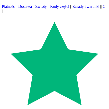
Płatność
||
Dostawa
||
Zwroty
||
Kody części
||
Zasady i warunki
||
O
||