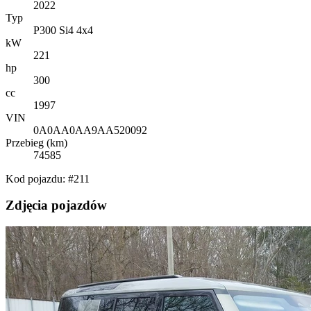
2022
Typ
P300 Si4 4x4
kW
221
hp
300
cc
1997
VIN
0A0AA0AA9AA520092
Przebieg (km)
74585
Kod pojazdu: #211
Zdjęcia pojazdów