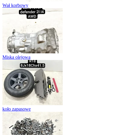
Wał korbowy
Miska olejowa
koło zapasowe