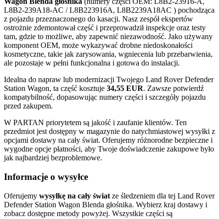
Wagon Blenda głośnika
(numery części OEM: L8B2-23916-A,
L8B2-239A18-AC / L8B223916A, L8B2239A18AC ) pochodząca
z pojazdu przeznaczonego do kasacji. Nasz zespół ekspertów
ostrożnie zdemontował część i przeprowadził inspekcje oraz testy
tam, gdzie to możliwe, aby zapewnić niezawodność. Jako używany
komponent OEM, może wykazywać drobne niedoskonałości
kosmetyczne, takie jak zarysowania, wgniecenia lub przebarwienia,
ale pozostaje w pełni funkcjonalna i gotowa do instalacji.
Idealna do napraw lub modernizacji Twojego Land Rover Defender
Station Wagon, ta część kosztuje
34,55 EUR
. Zawsze potwierdź
kompatybilność, dopasowując numery części i szczegóły pojazdu
przed zakupem.
W PARTAN priorytetem są jakość i zaufanie klientów. Ten
przedmiot jest dostępny w magazynie do natychmiastowej wysyłki z
opcjami dostawy na cały świat. Oferujemy różnorodne bezpieczne i
wygodne opcje płatności, aby Twoje doświadczenie zakupowe było
jak najbardziej bezproblemowe.
Informacje o wysyłce
Oferujemy
wysyłkę na cały świat
ze śledzeniem dla tej Land Rover
Defender Station Wagon Blenda głośnika. Wybierz kraj dostawy i
zobacz dostępne metody powyżej. Wszystkie części są