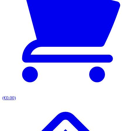
(€0.00)