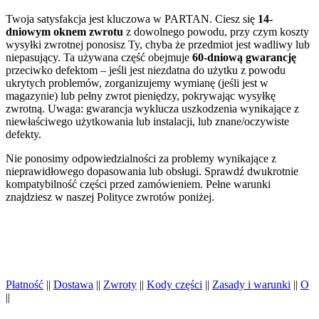
Twoja satysfakcja jest kluczowa w PARTAN. Ciesz się
14-
dniowym oknem zwrotu
z dowolnego powodu, przy czym koszty
wysyłki zwrotnej ponosisz Ty, chyba że przedmiot jest wadliwy lub
niepasujący. Ta używana część obejmuje
60-dniową gwarancję
przeciwko defektom – jeśli jest niezdatna do użytku z powodu
ukrytych problemów, zorganizujemy wymianę (jeśli jest w
magazynie) lub pełny zwrot pieniędzy, pokrywając wysyłkę
zwrotną. Uwaga: gwarancja wyklucza uszkodzenia wynikające z
niewłaściwego użytkowania lub instalacji, lub znane/oczywiste
defekty.
Nie ponosimy odpowiedzialności za problemy wynikające z
nieprawidłowego dopasowania lub obsługi. Sprawdź dwukrotnie
kompatybilność części przed zamówieniem. Pełne warunki
znajdziesz w naszej Polityce zwrotów poniżej.
Płatność
||
Dostawa
||
Zwroty
||
Kody części
||
Zasady i warunki
||
O
||