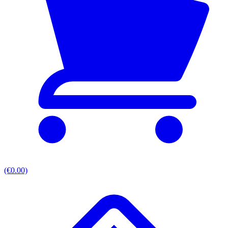
(€0.00)