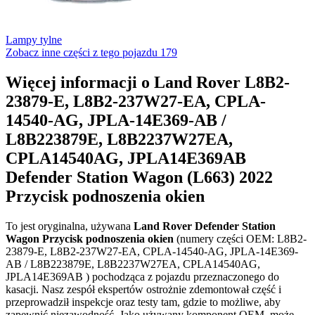
Lampy tylne
Zobacz inne części z tego pojazdu
179
Więcej informacji o Land Rover L8B2-
23879-E, L8B2-237W27-EA, CPLA-
14540-AG, JPLA-14E369-AB /
L8B223879E, L8B2237W27EA,
CPLA14540AG, JPLA14E369AB
Defender Station Wagon (L663) 2022
Przycisk podnoszenia okien
To jest oryginalna, używana
Land Rover Defender Station
Wagon Przycisk podnoszenia okien
(numery części OEM: L8B2-
23879-E, L8B2-237W27-EA, CPLA-14540-AG, JPLA-14E369-
AB / L8B223879E, L8B2237W27EA, CPLA14540AG,
JPLA14E369AB ) pochodząca z pojazdu przeznaczonego do
kasacji. Nasz zespół ekspertów ostrożnie zdemontował część i
przeprowadził inspekcje oraz testy tam, gdzie to możliwe, aby
zapewnić niezawodność. Jako używany komponent OEM, może