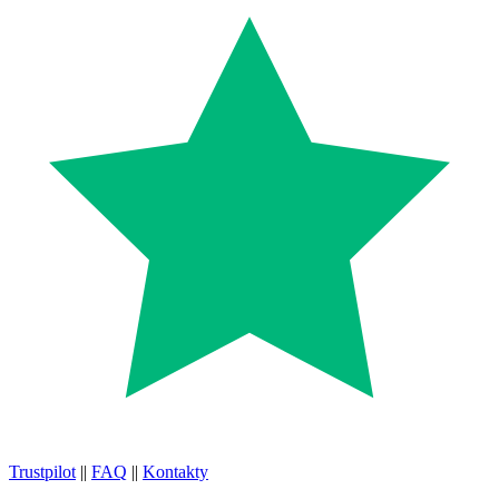
Trustpilot
||
FAQ
||
Kontakty