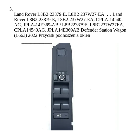
Land Rover L8B2-23879-E, L8B2-237W27-EA, …
Land
Rover L8B2-23879-E, L8B2-237W27-EA, CPLA-14540-
AG, JPLA-14E369-AB / L8B223879E, L8B2237W27EA,
CPLA14540AG, JPLA14E369AB Defender Station Wagon
(L663) 2022 Przycisk podnoszenia okien