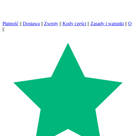
Płatność
||
Dostawa
||
Zwroty
||
Kody części
||
Zasady i warunki
||
O
||