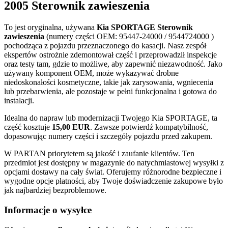
2005 Sterownik zawieszenia
To jest oryginalna, używana
Kia SPORTAGE Sterownik
zawieszenia
(numery części OEM: 95447-24000 / 9544724000 )
pochodząca z pojazdu przeznaczonego do kasacji. Nasz zespół
ekspertów ostrożnie zdemontował część i przeprowadził inspekcje
oraz testy tam, gdzie to możliwe, aby zapewnić niezawodność. Jako
używany komponent OEM, może wykazywać drobne
niedoskonałości kosmetyczne, takie jak zarysowania, wgniecenia
lub przebarwienia, ale pozostaje w pełni funkcjonalna i gotowa do
instalacji.
Idealna do napraw lub modernizacji Twojego Kia SPORTAGE, ta
część kosztuje
15,00 EUR
. Zawsze potwierdź kompatybilność,
dopasowując numery części i szczegóły pojazdu przed zakupem.
W PARTAN priorytetem są jakość i zaufanie klientów. Ten
przedmiot jest dostępny w magazynie do natychmiastowej wysyłki z
opcjami dostawy na cały świat. Oferujemy różnorodne bezpieczne i
wygodne opcje płatności, aby Twoje doświadczenie zakupowe było
jak najbardziej bezproblemowe.
Informacje o wysyłce