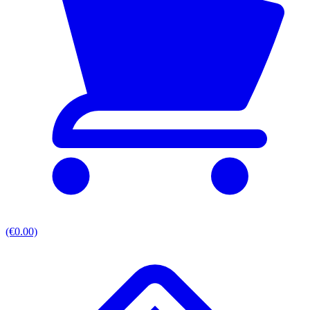
(€0.00)