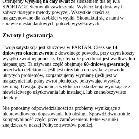
Oferujemy
wysyłkę na cały świat
ze śledzeniem dla tej Kia
SPORTAGE Sterownik zawieszenia. Wybierz kraj dostawy i
zobacz dostępne metody powyżej. Wszystkie części są
magazynowane dla szybkiej wysyłki. Skontaktuj się z nami w
sprawie niestandardowych potrzeb wysyłkowych.
Zwroty i gwarancja
Twoja satysfakcja jest kluczowa w PARTAN. Ciesz się
14-
dniowym oknem zwrotu
z dowolnego powodu, przy czym koszty
wysyłki zwrotnej ponosisz Ty, chyba że przedmiot jest wadliwy lub
niepasujący. Ta używana część obejmuje
60-dniową gwarancję
przeciwko defektom – jeśli jest niezdatna do użytku z powodu
ukrytych problemów, zorganizujemy wymianę (jeśli jest w
magazynie) lub pełny zwrot pieniędzy, pokrywając wysyłkę
zwrotną. Uwaga: gwarancja wyklucza uszkodzenia wynikające z
niewłaściwego użytkowania lub instalacji, lub znane/oczywiste
defekty.
Nie ponosimy odpowiedzialności za problemy wynikające z
nieprawidłowego dopasowania lub obsługi. Sprawdź dwukrotnie
kompatybilność części przed zamówieniem. Pełne warunki
znajdziesz w naszej Polityce zwrotów poniżej.