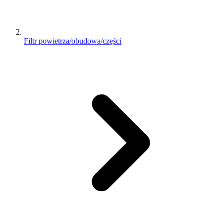
Filtr powietrza/obudowa/części