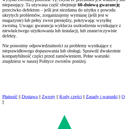
niepasujący. Ta używana część obejmuje
60-dniową gwarancję
przeciwko defektom – jeśli jest niezdatna do użytku z powodu
ukrytych problemów, zorganizujemy wymianę (jeśli jest w
magazynie) lub pełny zwrot pieniędzy, pokrywając wysyłkę
zwrotną. Uwaga: gwarancja wyklucza uszkodzenia wynikające z
niewłaściwego użytkowania lub instalacji, lub znane/oczywiste
defekty.
Nie ponosimy odpowiedzialności za problemy wynikające z
nieprawidłowego dopasowania lub obsługi. Sprawdź dwukrotnie
kompatybilność części przed zamówieniem. Pełne warunki
znajdziesz w naszej Polityce zwrotów poniżej.
Płatność
||
Dostawa
||
Zwroty
||
Kody części
||
Zasady i warunki
||
O
||