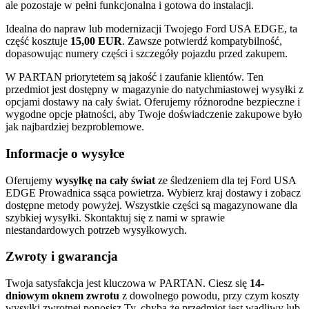
ale pozostaje w pełni funkcjonalna i gotowa do instalacji.
Idealna do napraw lub modernizacji Twojego Ford USA EDGE, ta
część kosztuje
15,00 EUR
. Zawsze potwierdź kompatybilność,
dopasowując numery części i szczegóły pojazdu przed zakupem.
W PARTAN priorytetem są jakość i zaufanie klientów. Ten
przedmiot jest dostępny w magazynie do natychmiastowej wysyłki z
opcjami dostawy na cały świat. Oferujemy różnorodne bezpieczne i
wygodne opcje płatności, aby Twoje doświadczenie zakupowe było
jak najbardziej bezproblemowe.
Informacje o wysyłce
Oferujemy
wysyłkę na cały świat
ze śledzeniem dla tej Ford USA
EDGE Prowadnica ssąca powietrza. Wybierz kraj dostawy i zobacz
dostępne metody powyżej. Wszystkie części są magazynowane dla
szybkiej wysyłki. Skontaktuj się z nami w sprawie
niestandardowych potrzeb wysyłkowych.
Zwroty i gwarancja
Twoja satysfakcja jest kluczowa w PARTAN. Ciesz się
14-
dniowym oknem zwrotu
z dowolnego powodu, przy czym koszty
wysyłki zwrotnej ponosisz Ty, chyba że przedmiot jest wadliwy lub