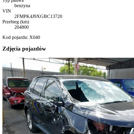
Typ paliwa
benzyna
VIN
2FMPK4J9XGBC13720
Przebieg (km)
204800
Kod pojazdu: X040
Zdjęcia pojazdów