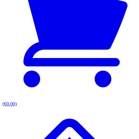
(€0.00)