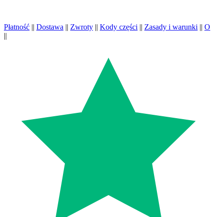
Płatność
||
Dostawa
||
Zwroty
||
Kody części
||
Zasady i warunki
||
O
||