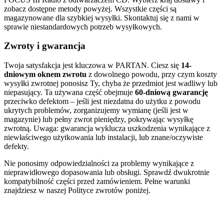
zobacz dostępne metody powyżej. Wszystkie części są
magazynowane dla szybkiej wysyłki. Skontaktuj się z nami w
sprawie niestandardowych potrzeb wysyłkowych.
Zwroty i gwarancja
Twoja satysfakcja jest kluczowa w PARTAN. Ciesz się
14-
dniowym oknem zwrotu
z dowolnego powodu, przy czym koszty
wysyłki zwrotnej ponosisz Ty, chyba że przedmiot jest wadliwy lub
niepasujący. Ta używana część obejmuje
60-dniową gwarancję
przeciwko defektom – jeśli jest niezdatna do użytku z powodu
ukrytych problemów, zorganizujemy wymianę (jeśli jest w
magazynie) lub pełny zwrot pieniędzy, pokrywając wysyłkę
zwrotną. Uwaga: gwarancja wyklucza uszkodzenia wynikające z
niewłaściwego użytkowania lub instalacji, lub znane/oczywiste
defekty.
Nie ponosimy odpowiedzialności za problemy wynikające z
nieprawidłowego dopasowania lub obsługi. Sprawdź dwukrotnie
kompatybilność części przed zamówieniem. Pełne warunki
znajdziesz w naszej Polityce zwrotów poniżej.