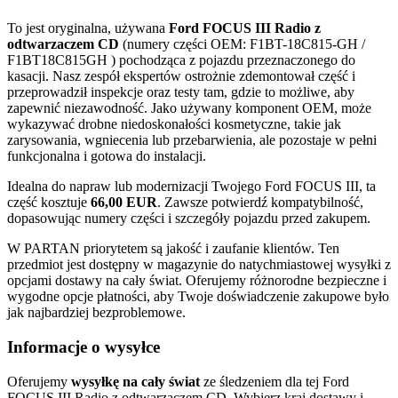
To jest oryginalna, używana
Ford FOCUS III Radio z
odtwarzaczem CD
(numery części OEM: F1BT-18C815-GH /
F1BT18C815GH ) pochodząca z pojazdu przeznaczonego do
kasacji. Nasz zespół ekspertów ostrożnie zdemontował część i
przeprowadził inspekcje oraz testy tam, gdzie to możliwe, aby
zapewnić niezawodność. Jako używany komponent OEM, może
wykazywać drobne niedoskonałości kosmetyczne, takie jak
zarysowania, wgniecenia lub przebarwienia, ale pozostaje w pełni
funkcjonalna i gotowa do instalacji.
Idealna do napraw lub modernizacji Twojego Ford FOCUS III, ta
część kosztuje
66,00 EUR
. Zawsze potwierdź kompatybilność,
dopasowując numery części i szczegóły pojazdu przed zakupem.
W PARTAN priorytetem są jakość i zaufanie klientów. Ten
przedmiot jest dostępny w magazynie do natychmiastowej wysyłki z
opcjami dostawy na cały świat. Oferujemy różnorodne bezpieczne i
wygodne opcje płatności, aby Twoje doświadczenie zakupowe było
jak najbardziej bezproblemowe.
Informacje o wysyłce
Oferujemy
wysyłkę na cały świat
ze śledzeniem dla tej Ford
FOCUS III Radio z odtwarzaczem CD. Wybierz kraj dostawy i