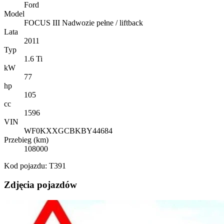
Ford
Model
FOCUS III Nadwozie pełne / liftback
Lata
2011
Typ
1.6 Ti
kW
77
hp
105
cc
1596
VIN
WF0KXXGCBKBY44684
Przebieg (km)
108000
Kod pojazdu: T391
Zdjęcia pojazdów