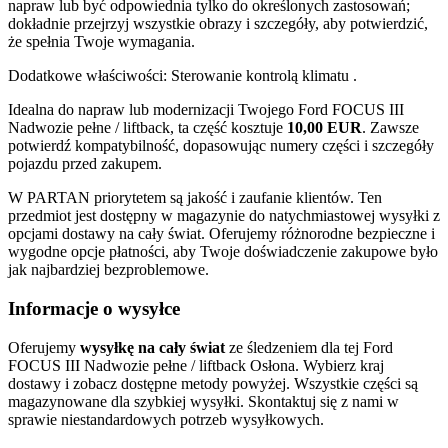
napraw lub być odpowiednia tylko do określonych zastosowań;
dokładnie przejrzyj wszystkie obrazy i szczegóły, aby potwierdzić,
że spełnia Twoje wymagania.
Dodatkowe właściwości: Sterowanie kontrolą klimatu .
Idealna do napraw lub modernizacji Twojego Ford FOCUS III
Nadwozie pełne / liftback, ta część kosztuje
10,00 EUR
. Zawsze
potwierdź kompatybilność, dopasowując numery części i szczegóły
pojazdu przed zakupem.
W PARTAN priorytetem są jakość i zaufanie klientów. Ten
przedmiot jest dostępny w magazynie do natychmiastowej wysyłki z
opcjami dostawy na cały świat. Oferujemy różnorodne bezpieczne i
wygodne opcje płatności, aby Twoje doświadczenie zakupowe było
jak najbardziej bezproblemowe.
Informacje o wysyłce
Oferujemy
wysyłkę na cały świat
ze śledzeniem dla tej Ford
FOCUS III Nadwozie pełne / liftback Osłona. Wybierz kraj
dostawy i zobacz dostępne metody powyżej. Wszystkie części są
magazynowane dla szybkiej wysyłki. Skontaktuj się z nami w
sprawie niestandardowych potrzeb wysyłkowych.