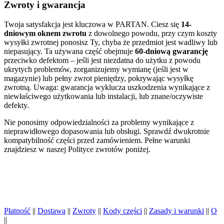
Zwroty i gwarancja
Twoja satysfakcja jest kluczowa w PARTAN. Ciesz się
14-
dniowym oknem zwrotu
z dowolnego powodu, przy czym koszty
wysyłki zwrotnej ponosisz Ty, chyba że przedmiot jest wadliwy lub
niepasujący. Ta używana część obejmuje
60-dniową gwarancję
przeciwko defektom – jeśli jest niezdatna do użytku z powodu
ukrytych problemów, zorganizujemy wymianę (jeśli jest w
magazynie) lub pełny zwrot pieniędzy, pokrywając wysyłkę
zwrotną. Uwaga: gwarancja wyklucza uszkodzenia wynikające z
niewłaściwego użytkowania lub instalacji, lub znane/oczywiste
defekty.
Nie ponosimy odpowiedzialności za problemy wynikające z
nieprawidłowego dopasowania lub obsługi. Sprawdź dwukrotnie
kompatybilność części przed zamówieniem. Pełne warunki
znajdziesz w naszej Polityce zwrotów poniżej.
Płatność
||
Dostawa
||
Zwroty
||
Kody części
||
Zasady i warunki
||
O
||