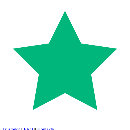
Trustpilot
||
FAQ
||
Kontakty