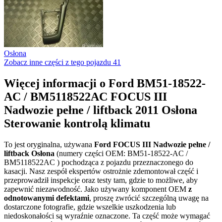
Osłona
Zobacz inne części z tego pojazdu
41
Więcej informacji o Ford BM51-18522-
AC / BM5118522AC FOCUS III
Nadwozie pełne / liftback 2011 Osłona
Sterowanie kontrolą klimatu
To jest oryginalna, używana
Ford FOCUS III Nadwozie pełne /
liftback Osłona
(numery części OEM: BM51-18522-AC /
BM5118522AC ) pochodząca z pojazdu przeznaczonego do
kasacji. Nasz zespół ekspertów ostrożnie zdemontował część i
przeprowadził inspekcje oraz testy tam, gdzie to możliwe, aby
zapewnić niezawodność. Jako używany komponent OEM
z
odnotowanymi defektami
, proszę zwrócić szczególną uwagę na
dostarczone fotografie, gdzie wszelkie uszkodzenia lub
niedoskonałości są wyraźnie oznaczone. Ta część może wymagać