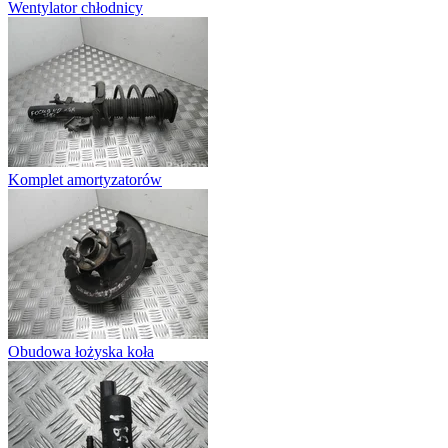
Wentylator chłodnicy
Komplet amortyzatorów
Obudowa łożyska koła