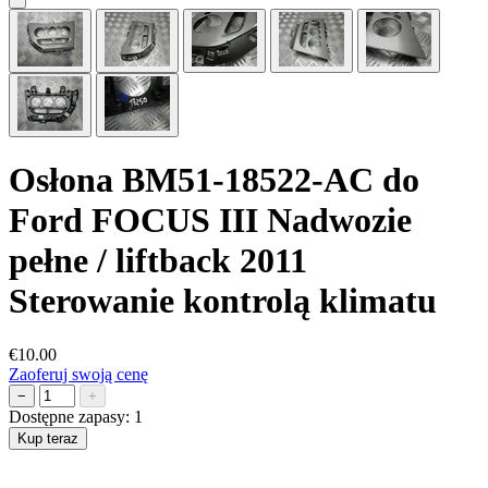
Osłona BM51-18522-AC do
Ford FOCUS III Nadwozie
pełne / liftback 2011
Sterowanie kontrolą klimatu
€10.00
Zaoferuj swoją cenę
−
+
Dostępne zapasy:
1
Kup teraz