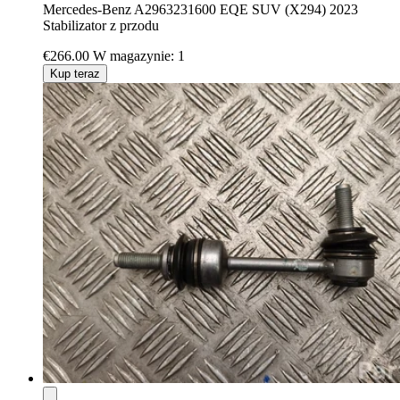
Mercedes-Benz A2963231600 EQE SUV (X294) 2023
Stabilizator z przodu
€266.00
W magazynie: 1
Kup teraz