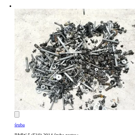
śruba