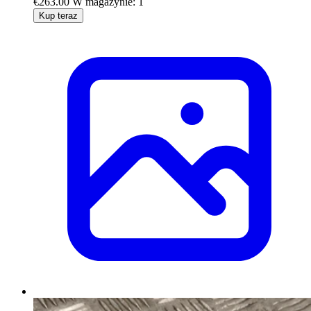
€263.00
W magazynie: 1
Kup teraz