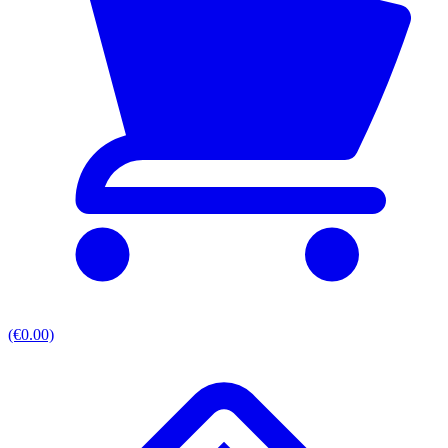
(€0.00)