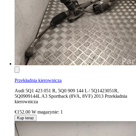
Przekładnia kierownicza
Audi 5Q1 423 051 R, 5Q0 909 144 L / 5Q1423051R,
5Q0909144L A3 Sportback (8VA, 8VF) 2013 Przekładnia
kierownicza
€152.00
W magazynie: 1
Kup teraz