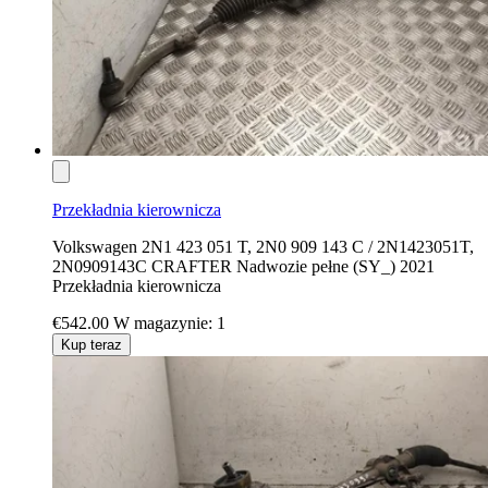
Przekładnia kierownicza
Volkswagen 2N1 423 051 T, 2N0 909 143 C / 2N1423051T,
2N0909143C CRAFTER Nadwozie pełne (SY_) 2021
Przekładnia kierownicza
€542.00
W magazynie: 1
Kup teraz