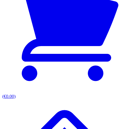
(€0.00)