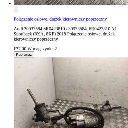
Połączenie osiowe, drążek kierowniczy poprzeczny
Audi 30933584,6R0423810 / 30933584, 6R0423810 A1
Sportback (8XA, 8XF) 2018 Połączenie osiowe, drążek
kierowniczy poprzeczny
€37.00
W magazynie: 2
Kup teraz