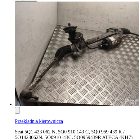
Przekładnia kierownicza
Seat 5Q1 423 062 N, 5Q0 910 143 C, 5Q0 959 439 R /
5Q1423062N, 5Q0910143C, 5Q0959439R ATECA (KH7)