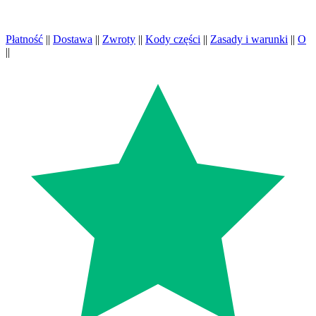
Płatność
||
Dostawa
||
Zwroty
||
Kody części
||
Zasady i warunki
||
O
||