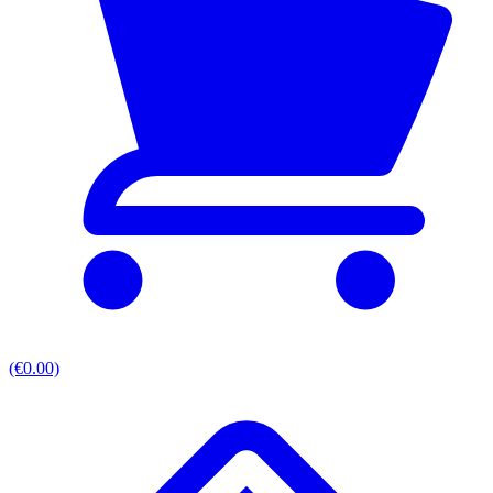
(€0.00)