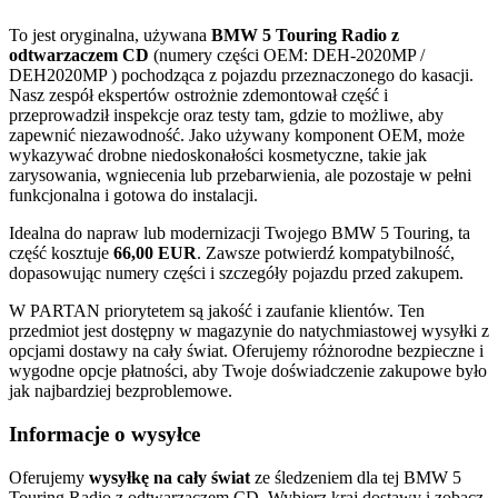
To jest oryginalna, używana
BMW 5 Touring Radio z
odtwarzaczem CD
(numery części OEM: DEH-2020MP /
DEH2020MP ) pochodząca z pojazdu przeznaczonego do kasacji.
Nasz zespół ekspertów ostrożnie zdemontował część i
przeprowadził inspekcje oraz testy tam, gdzie to możliwe, aby
zapewnić niezawodność. Jako używany komponent OEM, może
wykazywać drobne niedoskonałości kosmetyczne, takie jak
zarysowania, wgniecenia lub przebarwienia, ale pozostaje w pełni
funkcjonalna i gotowa do instalacji.
Idealna do napraw lub modernizacji Twojego BMW 5 Touring, ta
część kosztuje
66,00 EUR
. Zawsze potwierdź kompatybilność,
dopasowując numery części i szczegóły pojazdu przed zakupem.
W PARTAN priorytetem są jakość i zaufanie klientów. Ten
przedmiot jest dostępny w magazynie do natychmiastowej wysyłki z
opcjami dostawy na cały świat. Oferujemy różnorodne bezpieczne i
wygodne opcje płatności, aby Twoje doświadczenie zakupowe było
jak najbardziej bezproblemowe.
Informacje o wysyłce
Oferujemy
wysyłkę na cały świat
ze śledzeniem dla tej BMW 5
Touring Radio z odtwarzaczem CD. Wybierz kraj dostawy i zobacz