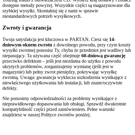
dostępne metody powyżej. Wszystkie części są magazynowane dla
szybkiej wysyłki. Skontaktuj się z nami w sprawie
niestandardowych potrzeb wysyłkowych.
Zwroty i gwarancja
Twoja satysfakcja jest kluczowa w PARTAN. Ciesz się
14-
dniowym oknem zwrotu
z dowolnego powodu, przy czym koszty
wysyłki zwrotnej ponosisz Ty, chyba że przedmiot jest wadliwy lub
niepasujący. Ta używana część obejmuje
60-dniową gwarancję
przeciwko defektom – jeśli jest niezdatna do użytku z powodu
ukrytych problemów, zorganizujemy wymianę (jeśli jest w
magazynie) lub pełny zwrot pieniędzy, pokrywając wysyłkę
zwrotną. Uwaga: gwarancja wyklucza uszkodzenia wynikające z
niewłaściwego użytkowania lub instalacji, lub znane/oczywiste
defekty.
Nie ponosimy odpowiedzialności za problemy wynikające z
nieprawidłowego dopasowania lub obsługi. Sprawdź dwukrotnie
kompatybilność części przed zamówieniem. Pełne warunki
znajdziesz w naszej Polityce zwrotów poniżej.