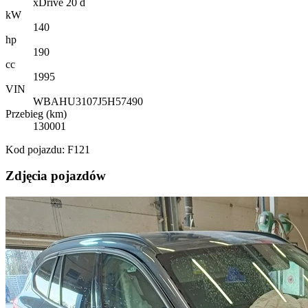
xDrive 20 d
kW
140
hp
190
cc
1995
VIN
WBAHU3107J5H57490
Przebieg (km)
130001
Kod pojazdu: F121
Zdjęcia pojazdów