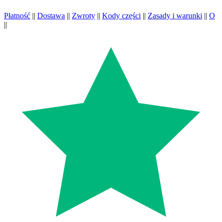
Płatność
||
Dostawa
||
Zwroty
||
Kody części
||
Zasady i warunki
||
O
||