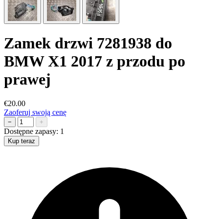
Zamek drzwi 7281938 do
BMW X1 2017 z przodu po
prawej
€20.00
Zaoferuj swoją cenę
−
+
Dostępne zapasy:
1
Kup teraz