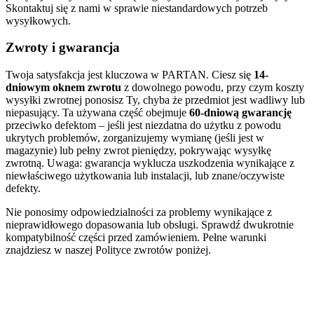
Skontaktuj się z nami w sprawie niestandardowych potrzeb
wysyłkowych.
Zwroty i gwarancja
Twoja satysfakcja jest kluczowa w PARTAN. Ciesz się
14-
dniowym oknem zwrotu
z dowolnego powodu, przy czym koszty
wysyłki zwrotnej ponosisz Ty, chyba że przedmiot jest wadliwy lub
niepasujący. Ta używana część obejmuje
60-dniową gwarancję
przeciwko defektom – jeśli jest niezdatna do użytku z powodu
ukrytych problemów, zorganizujemy wymianę (jeśli jest w
magazynie) lub pełny zwrot pieniędzy, pokrywając wysyłkę
zwrotną. Uwaga: gwarancja wyklucza uszkodzenia wynikające z
niewłaściwego użytkowania lub instalacji, lub znane/oczywiste
defekty.
Nie ponosimy odpowiedzialności za problemy wynikające z
nieprawidłowego dopasowania lub obsługi. Sprawdź dwukrotnie
kompatybilność części przed zamówieniem. Pełne warunki
znajdziesz w naszej Polityce zwrotów poniżej.