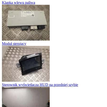
Klapka wlewu paliwa
Moduł sterujący
Sterownik wyświetlacza HUD na przedniej szybie