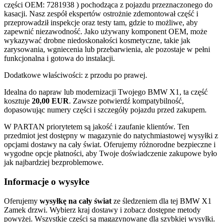
części OEM: 7281938 ) pochodząca z pojazdu przeznaczonego do
kasacji. Nasz zespół ekspertów ostrożnie zdemontował część i
przeprowadził inspekcje oraz testy tam, gdzie to możliwe, aby
zapewnić niezawodność. Jako używany komponent OEM, może
wykazywać drobne niedoskonałości kosmetyczne, takie jak
zarysowania, wgniecenia lub przebarwienia, ale pozostaje w pełni
funkcjonalna i gotowa do instalacji.
Dodatkowe właściwości: z przodu po prawej.
Idealna do napraw lub modernizacji Twojego BMW X1, ta część
kosztuje
20,00 EUR
. Zawsze potwierdź kompatybilność,
dopasowując numery części i szczegóły pojazdu przed zakupem.
W PARTAN priorytetem są jakość i zaufanie klientów. Ten
przedmiot jest dostępny w magazynie do natychmiastowej wysyłki z
opcjami dostawy na cały świat. Oferujemy różnorodne bezpieczne i
wygodne opcje płatności, aby Twoje doświadczenie zakupowe było
jak najbardziej bezproblemowe.
Informacje o wysyłce
Oferujemy
wysyłkę na cały świat
ze śledzeniem dla tej BMW X1
Zamek drzwi. Wybierz kraj dostawy i zobacz dostępne metody
powyżej. Wszystkie części są magazynowane dla szybkiej wysyłki.