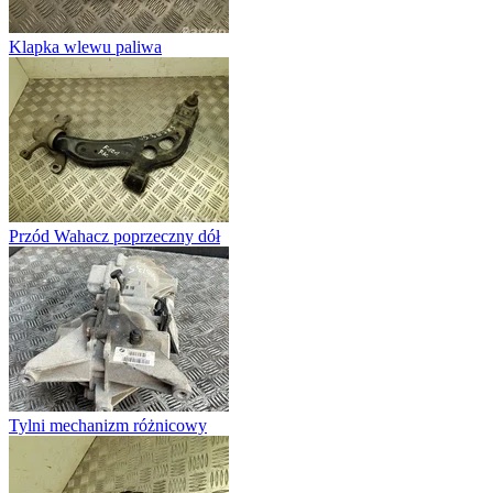
Klapka wlewu paliwa
Przód Wahacz poprzeczny dół
Tylni mechanizm różnicowy