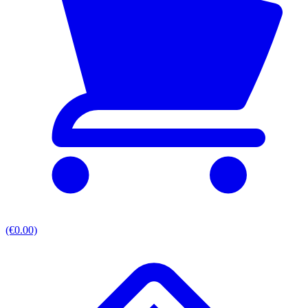
(€0.00)