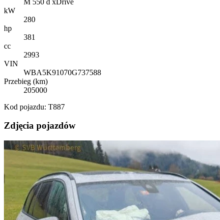
M 550 d xDrive
kW
280
hp
381
cc
2993
VIN
WBA5K91070G737588
Przebieg (km)
205000
Kod pojazdu: T887
Zdjęcia pojazdów