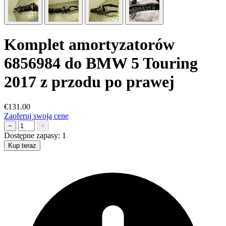
Komplet amortyzatorów
6856984 do BMW 5 Touring
2017 z przodu po prawej
€131.00
Zaoferuj swoją cenę
−
+
Dostępne zapasy:
1
Kup teraz