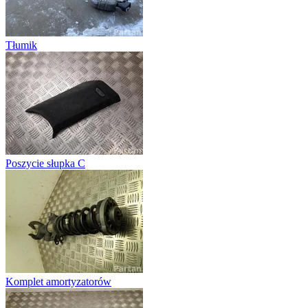
Tłumik
Poszycie słupka C
Komplet amortyzatorów