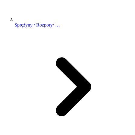
Sprężyny / Rozpory/ …