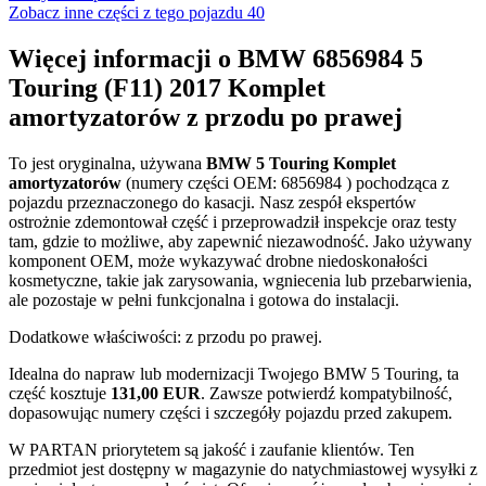
Zobacz inne części z tego pojazdu
40
Więcej informacji o BMW 6856984 5
Touring (F11) 2017 Komplet
amortyzatorów z przodu po prawej
To jest oryginalna, używana
BMW 5 Touring Komplet
amortyzatorów
(numery części OEM: 6856984 ) pochodząca z
pojazdu przeznaczonego do kasacji. Nasz zespół ekspertów
ostrożnie zdemontował część i przeprowadził inspekcje oraz testy
tam, gdzie to możliwe, aby zapewnić niezawodność. Jako używany
komponent OEM, może wykazywać drobne niedoskonałości
kosmetyczne, takie jak zarysowania, wgniecenia lub przebarwienia,
ale pozostaje w pełni funkcjonalna i gotowa do instalacji.
Dodatkowe właściwości: z przodu po prawej.
Idealna do napraw lub modernizacji Twojego BMW 5 Touring, ta
część kosztuje
131,00 EUR
. Zawsze potwierdź kompatybilność,
dopasowując numery części i szczegóły pojazdu przed zakupem.
W PARTAN priorytetem są jakość i zaufanie klientów. Ten
przedmiot jest dostępny w magazynie do natychmiastowej wysyłki z