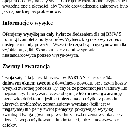
opcjami dostawy na cały świat. Oferujemy różnorodne bezpieczne i
wygodne opcje płatności, aby Twoje doświadczenie zakupowe było
jak najbardziej bezproblemowe.
Informacje o wysyłce
Oferujemy
wysyłkę na cały świat
ze śledzeniem dla tej BMW 5
Touring Komplet amortyzatorów. Wybierz kraj dostawy i zobacz
dostępne metody powyżej. Wszystkie części są magazynowane dla
szybkiej wysyłki. Skontaktuj się z nami w sprawie
niestandardowych potrzeb wysyłkowych.
Zwroty i gwarancja
Twoja satysfakcja jest kluczowa w PARTAN. Ciesz się
14-
dniowym oknem zwrotu
z dowolnego powodu, przy czym koszty
wysyłki zwrotnej ponosisz Ty, chyba że przedmiot jest wadliwy lub
niepasujący. Ta używana część obejmuje
60-dniową gwarancję
przeciwko defektom – jeśli jest niezdatna do użytku z powodu
ukrytych problemów, zorganizujemy wymianę (jeśli jest w
magazynie) lub pełny zwrot pieniędzy, pokrywając wysyłkę
zwrotną. Uwaga: gwarancja wyklucza uszkodzenia wynikające z
niewłaściwego użytkowania lub instalacji, lub znane/oczywiste
defekty.