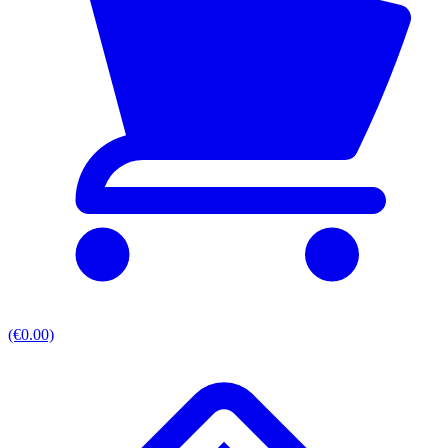
(€0.00)