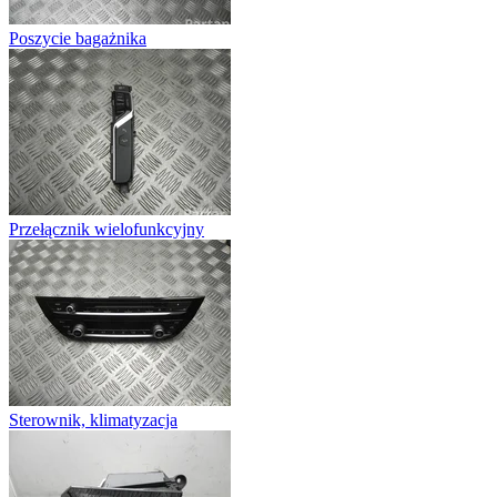
Poszycie bagażnika
Przełącznik wielofunkcyjny
Sterownik, klimatyzacja