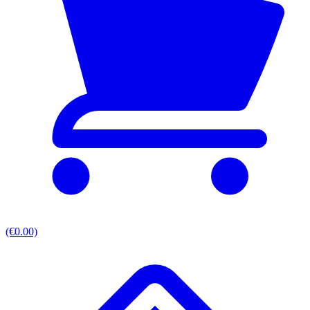
(€0.00)