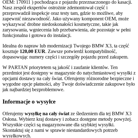
OEM: 170911 ) pochodząca z pojazdu przeznaczonego do kasacji.
Nasz zespół ekspertów ostrożnie zdemontował część i
przeprowadził inspekcje oraz testy tam, gdzie to możliwe, aby
zapewnić niezawodność. Jako używany komponent OEM, może
wykazywać drobne niedoskonałości kosmetyczne, takie jak
zarysowania, wgniecenia lub przebarwienia, ale pozostaje w pełni
funkcjonalna i gotowa do instalacji.
Idealna do napraw lub modernizacji Twojego BMW X3, ta część
kosztuje
120,00 EUR
. Zawsze potwierdź kompatybilność,
dopasowując numery części i szczegóły pojazdu przed zakupem.
W PARTAN priorytetem są jakość i zaufanie klientów. Ten
przedmiot jest dostępny w magazynie do natychmiastowej wysyłki z
opcjami dostawy na cały świat. Oferujemy różnorodne bezpieczne i
wygodne opcje płatności, aby Twoje doświadczenie zakupowe było
jak najbardziej bezproblemowe.
Informacje o wysyłce
Oferujemy
wysyłkę na cały świat
ze śledzeniem dla tej BMW X3
Osłona. Wybierz kraj dostawy i zobacz dostępne metody powyżej.
Wszystkie części są magazynowane dla szybkiej wysyłki.
Skontaktuj się z nami w sprawie niestandardowych potrzeb
wysyłkowych.