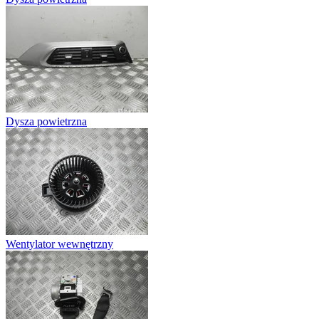
Dysza powietrzna
Wentylator wewnętrzny