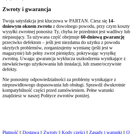
Zwroty i gwarancja
Twoja satysfakcja jest kluczowa w PARTAN. Ciesz się
14-
dniowym oknem zwrotu
z dowolnego powodu, przy czym koszty
wysyłki zwrotnej ponosisz Ty, chyba że przedmiot jest wadliwy lub
niepasujący. Ta używana część obejmuje
60-dniową gwarancję
przeciwko defektom – jeśli jest niezdatna do użytku z powodu
ukrytych problemów, zorganizujemy wymianę (jeśli jest w
magazynie) lub pełny zwrot pieniędzy, pokrywając wysyłkę
zwrotną. Uwaga: gwarancja wyklucza uszkodzenia wynikające z
niewłaściwego użytkowania lub instalacji, lub znane/oczywiste
defekty.
Nie ponosimy odpowiedzialności za problemy wynikające z
nieprawidłowego dopasowania lub obsługi. Sprawdź dwukrotnie
kompatybilność części przed zamówieniem. Pełne warunki
znajdziesz w naszej Polityce zwrotów poniżej.
Płatność
||
Dostawa
||
Zwroty
||
Kody części
||
Zasady i warunki
||
O