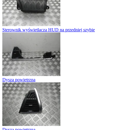
Sterownik wyświetlacza HUD na przedniej szybie
Dysza powietrzna
Dysza powietrzna