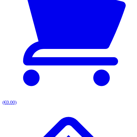
(€0.00)