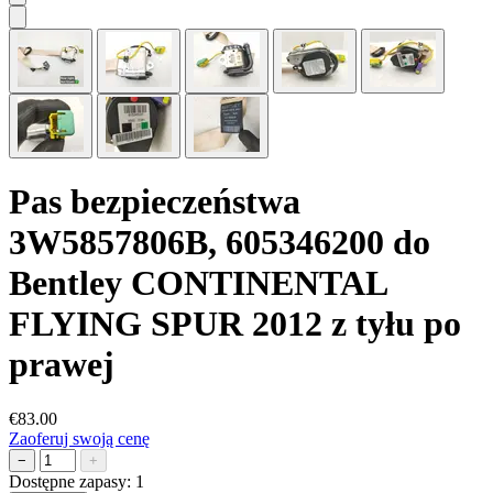
Pas bezpieczeństwa
3W5857806B, 605346200 do
Bentley CONTINENTAL
FLYING SPUR 2012 z tyłu po
prawej
€83.00
Zaoferuj swoją cenę
−
+
Dostępne zapasy:
1