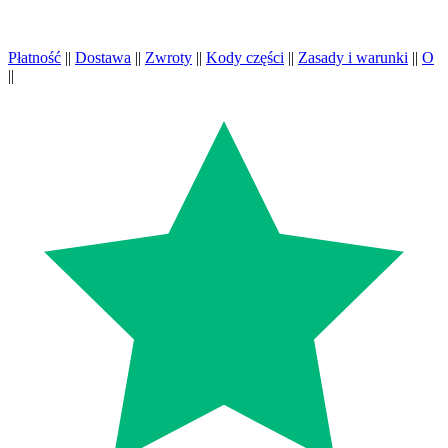
Płatność
||
Dostawa
||
Zwroty
||
Kody części
||
Zasady i warunki
||
O
||