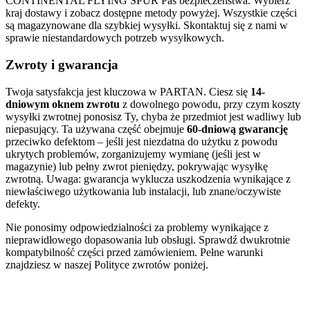
CONTINENTAL FLYING SPUR Pas bezpieczeństwa. Wybierz
kraj dostawy i zobacz dostępne metody powyżej. Wszystkie części
są magazynowane dla szybkiej wysyłki. Skontaktuj się z nami w
sprawie niestandardowych potrzeb wysyłkowych.
Zwroty i gwarancja
Twoja satysfakcja jest kluczowa w PARTAN. Ciesz się
14-
dniowym oknem zwrotu
z dowolnego powodu, przy czym koszty
wysyłki zwrotnej ponosisz Ty, chyba że przedmiot jest wadliwy lub
niepasujący. Ta używana część obejmuje
60-dniową gwarancję
przeciwko defektom – jeśli jest niezdatna do użytku z powodu
ukrytych problemów, zorganizujemy wymianę (jeśli jest w
magazynie) lub pełny zwrot pieniędzy, pokrywając wysyłkę
zwrotną. Uwaga: gwarancja wyklucza uszkodzenia wynikające z
niewłaściwego użytkowania lub instalacji, lub znane/oczywiste
defekty.
Nie ponosimy odpowiedzialności za problemy wynikające z
nieprawidłowego dopasowania lub obsługi. Sprawdź dwukrotnie
kompatybilność części przed zamówieniem. Pełne warunki
znajdziesz w naszej Polityce zwrotów poniżej.