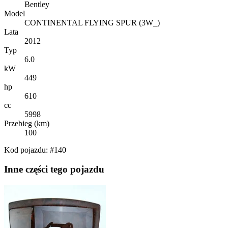
Bentley
Model
CONTINENTAL FLYING SPUR (3W_)
Lata
2012
Typ
6.0
kW
449
hp
610
cc
5998
Przebieg (km)
100
Kod pojazdu: #140
Inne części tego pojazdu