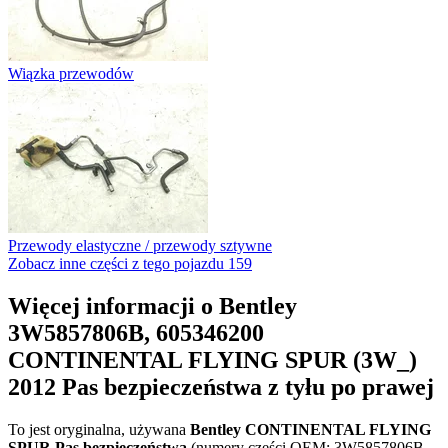
Wiązka przewodów
Przewody elastyczne / przewody sztywne
Zobacz inne części z tego pojazdu
159
Więcej informacji o Bentley
3W5857806B, 605346200
CONTINENTAL FLYING SPUR (3W_)
2012 Pas bezpieczeństwa z tyłu po prawej
To jest oryginalna, używana
Bentley CONTINENTAL FLYING
SPUR Pas bezpieczeństwa
(numery części OEM: 3W5857806B,