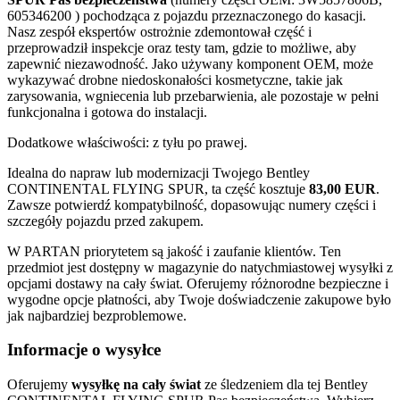
605346200 ) pochodząca z pojazdu przeznaczonego do kasacji.
Nasz zespół ekspertów ostrożnie zdemontował część i
przeprowadził inspekcje oraz testy tam, gdzie to możliwe, aby
zapewnić niezawodność. Jako używany komponent OEM, może
wykazywać drobne niedoskonałości kosmetyczne, takie jak
zarysowania, wgniecenia lub przebarwienia, ale pozostaje w pełni
funkcjonalna i gotowa do instalacji.
Dodatkowe właściwości: z tyłu po prawej.
Idealna do napraw lub modernizacji Twojego Bentley
CONTINENTAL FLYING SPUR, ta część kosztuje
83,00 EUR
.
Zawsze potwierdź kompatybilność, dopasowując numery części i
szczegóły pojazdu przed zakupem.
W PARTAN priorytetem są jakość i zaufanie klientów. Ten
przedmiot jest dostępny w magazynie do natychmiastowej wysyłki z
opcjami dostawy na cały świat. Oferujemy różnorodne bezpieczne i
wygodne opcje płatności, aby Twoje doświadczenie zakupowe było
jak najbardziej bezproblemowe.
Informacje o wysyłce
Oferujemy
wysyłkę na cały świat
ze śledzeniem dla tej Bentley