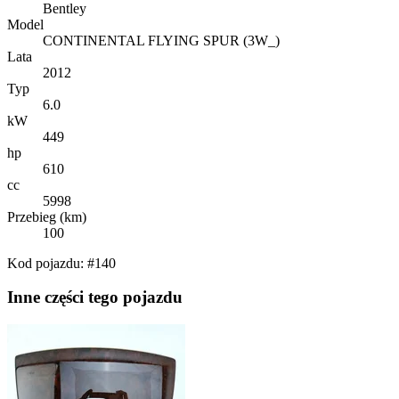
Bentley
Model
CONTINENTAL FLYING SPUR (3W_)
Lata
2012
Typ
6.0
kW
449
hp
610
cc
5998
Przebieg (km)
100
Kod pojazdu: #140
Inne części tego pojazdu