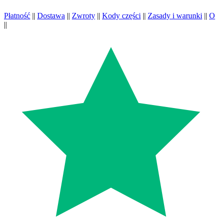
Płatność
||
Dostawa
||
Zwroty
||
Kody części
||
Zasady i warunki
||
O
||