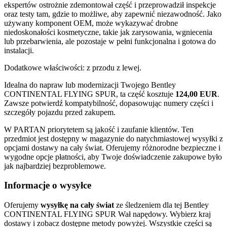
ekspertów ostrożnie zdemontował część i przeprowadził inspekcje
oraz testy tam, gdzie to możliwe, aby zapewnić niezawodność. Jako
używany komponent OEM, może wykazywać drobne
niedoskonałości kosmetyczne, takie jak zarysowania, wgniecenia
lub przebarwienia, ale pozostaje w pełni funkcjonalna i gotowa do
instalacji.
Dodatkowe właściwości: z przodu z lewej.
Idealna do napraw lub modernizacji Twojego Bentley
CONTINENTAL FLYING SPUR, ta część kosztuje
124,00 EUR
.
Zawsze potwierdź kompatybilność, dopasowując numery części i
szczegóły pojazdu przed zakupem.
W PARTAN priorytetem są jakość i zaufanie klientów. Ten
przedmiot jest dostępny w magazynie do natychmiastowej wysyłki z
opcjami dostawy na cały świat. Oferujemy różnorodne bezpieczne i
wygodne opcje płatności, aby Twoje doświadczenie zakupowe było
jak najbardziej bezproblemowe.
Informacje o wysyłce
Oferujemy
wysyłkę na cały świat
ze śledzeniem dla tej Bentley
CONTINENTAL FLYING SPUR Wał napędowy. Wybierz kraj
dostawy i zobacz dostępne metody powyżej. Wszystkie części są