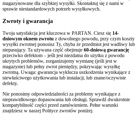
magazynowane dla szybkiej wysyłki. Skontaktuj się z nami w
sprawie niestandardowych potrzeb wysyłkowych.
Zwroty i gwarancja
Twoja satysfakcja jest kluczowa w PARTAN. Ciesz się
14-
dniowym oknem zwrotu
z dowolnego powodu, przy czym koszty
wysyłki zwrotnej ponosisz Ty, chyba że przedmiot jest wadliwy lub
niepasujący. Ta używana część obejmuje
60-dniową gwarancję
przeciwko defektom – jeśli jest niezdatna do użytku z powodu
ukrytych problemów, zorganizujemy wymianę (jeśli jest w
magazynie) lub pełny zwrot pieniędzy, pokrywając wysyłkę
zwrotną. Uwaga: gwarancja wyklucza uszkodzenia wynikające z
niewłaściwego użytkowania lub instalacji, lub znane/oczywiste
defekty.
Nie ponosimy odpowiedzialności za problemy wynikające z
nieprawidłowego dopasowania lub obsługi. Sprawdź dwukrotnie
kompatybilność części przed zamówieniem. Pełne warunki
znajdziesz w naszej Polityce zwrotów poniżej.