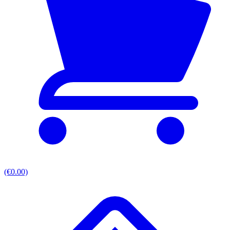
(€0.00)