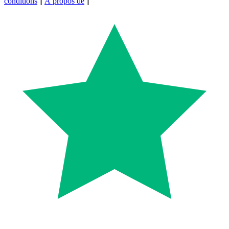
conditions
||
À propos de
||