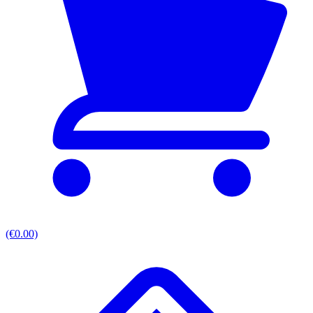
(€0.00)