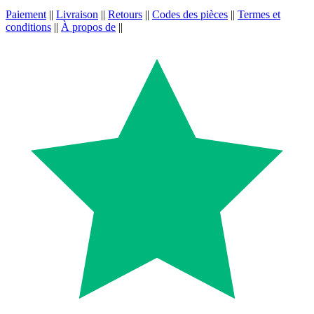
Paiement
||
Livraison
||
Retours
||
Codes des pièces
||
Termes et
conditions
||
À propos de
||