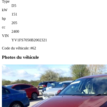
Type
D5
kW
151
hp
205
cc
2400
VIN
YV1FS7050B2002321
Code du véhicule: #62
Photos du véhicule