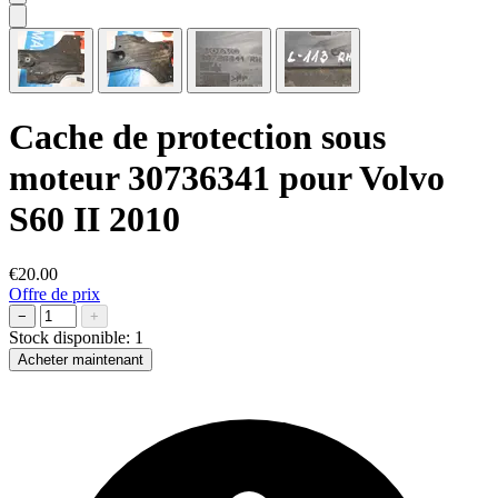
Cache de protection sous
moteur 30736341 pour Volvo
S60 II 2010
€20.00
Offre de prix
−
+
Stock disponible:
1
Acheter maintenant